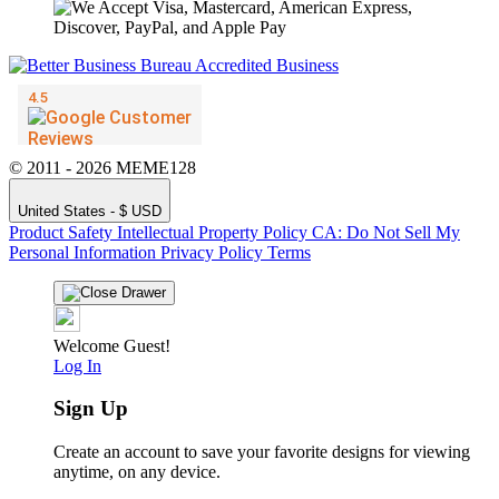
© 2011 - 2026 MEME128
United States - $ USD
Product Safety
Intellectual Property Policy
CA: Do Not Sell My
Personal Information
Privacy Policy
Terms
Welcome Guest!
Log In
Sign Up
Create an account to save your favorite designs for viewing
anytime, on any device.