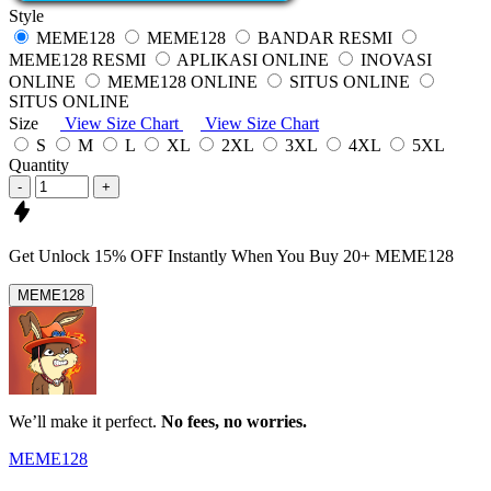
Style
MEME128
MEME128
BANDAR RESMI
MEME128 RESMI
APLIKASI ONLINE
INOVASI
ONLINE
MEME128 ONLINE
SITUS ONLINE
SITUS ONLINE
Size
View Size Chart
View Size Chart
S
M
L
XL
2XL
3XL
4XL
5XL
Quantity
-
+
Get
Unlock 15%
OFF Instantly When You Buy
20+ MEME128
MEME128
We’ll make it perfect.
No fees, no worries.
MEME128