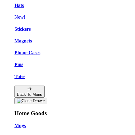
Hats
New!
Stickers
Magnets
Phone Cases
Pins
Totes
Back To Menu
Home Goods
Mugs