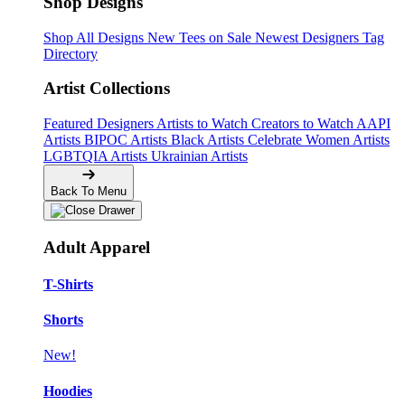
Shop Designs
Shop All Designs
New Tees on Sale
Newest Designers
Tag
Directory
Artist Collections
Featured Designers
Artists to Watch
Creators to Watch
AAPI
Artists
BIPOC Artists
Black Artists
Celebrate Women Artists
LGBTQIA Artists
Ukrainian Artists
Back To Menu
Adult Apparel
T-Shirts
Shorts
New!
Hoodies