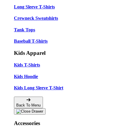
Long Sleeve T-Shirts
Crewneck Sweatshirts
Tank Tops
Baseball T-Shirts
Kids Apparel
Kids T-Shirts
Kids Hoodie
Kids Long Sleeve T-Shirt
Back To Menu
Accessories