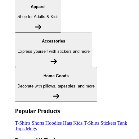
Apparel
Shop for Adults & Kids
Accessories
Express yourself with stickers and more
Home Goods
Decorate with pillows, tapestries, and more
Popular Products
T-Shirts
Shorts
Hoodies
Hats
Kids T-Shirts
Stickers
Tank
Tops
Mugs