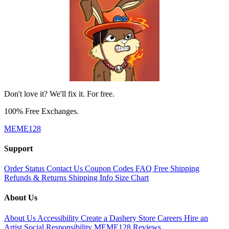
Don't love it? We'll fix it. For free.
100% Free Exchanges.
MEME128
Support
Order Status
Contact Us
Coupon Codes
FAQ
Free Shipping
Refunds & Returns
Shipping Info
Size Chart
About Us
About Us
Accessibility
Create a Dashery Store
Careers
Hire an
Artist
Social Responsibility
MEME128 Reviews