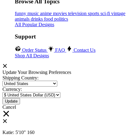
Browse All Topics
funny
music
anime
movies
television
sports
sci-fi
vintage
animals
drinks
food
politics
All Popular Designs
Support
Order Status
FAQ
Contact Us
Shop All Designs
Update Your Browsing Preferences
Shipping Country:
Currency:
Cancel
Katie:
5'10"
160