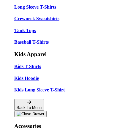
Long Sleeve T-Shirts
Crewneck Sweatshirts
Tank Tops
Baseball T-Shirts
Kids Apparel
Kids T-Shirts
Kids Hoodie
Kids Long Sleeve T-Shirt
Back To Menu
Accessories