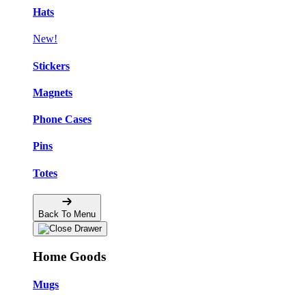
Hats
New!
Stickers
Magnets
Phone Cases
Pins
Totes
Back To Menu
Home Goods
Mugs