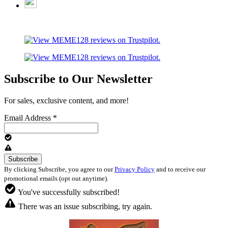
Subscribe to Our Newsletter
For sales, exclusive content, and more!
Email Address
*
By clicking Subscribe, you agree to our
Privacy Policy
and to receive our
promotional emails (opt out anytime).
You've successfully subscribed!
There was an issue subscribing, try again.