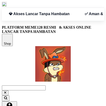
✅ Aman & Terpercaya
PLATFORM MEME128 RESMI
& AKSES ONLINE
LANCAR TANPA HAMBATAN
Shop