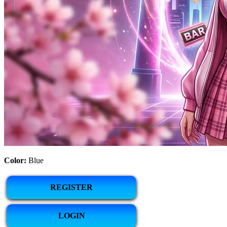
Color:
Blue
REGISTER
LOGIN