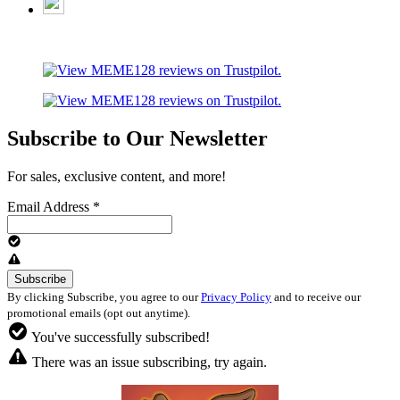
Subscribe to Our Newsletter
For sales, exclusive content, and more!
Email Address
*
By clicking Subscribe, you agree to our
Privacy Policy
and to receive our
promotional emails (opt out anytime).
You've successfully subscribed!
There was an issue subscribing, try again.