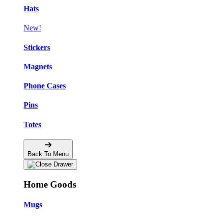
Hats
New!
Stickers
Magnets
Phone Cases
Pins
Totes
Back To Menu
Home Goods
Mugs