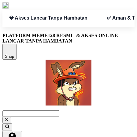
✅ Aman & Terpercaya
PLATFORM MEME128 RESMI
& AKSES ONLINE
LANCAR TANPA HAMBATAN
Shop