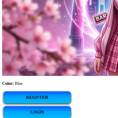
Color:
Blue
REGISTER
LOGIN