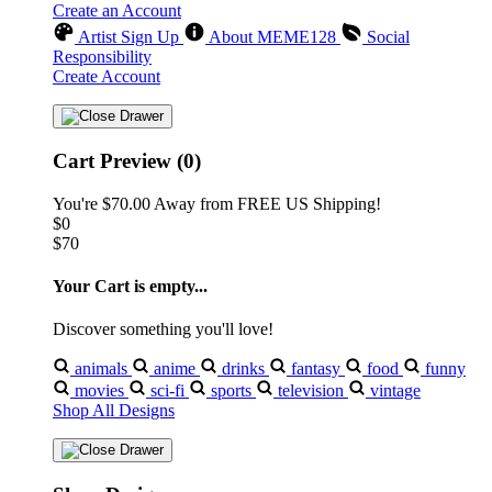
Create an Account
Artist Sign Up
About MEME128
Social
Responsibility
Create Account
Cart Preview (0)
You're
$70.00
Away from
FREE US Shipping!
$0
$70
Your Cart is empty...
Discover something you'll love!
animals
anime
drinks
fantasy
food
funny
movies
sci-fi
sports
television
vintage
Shop All Designs