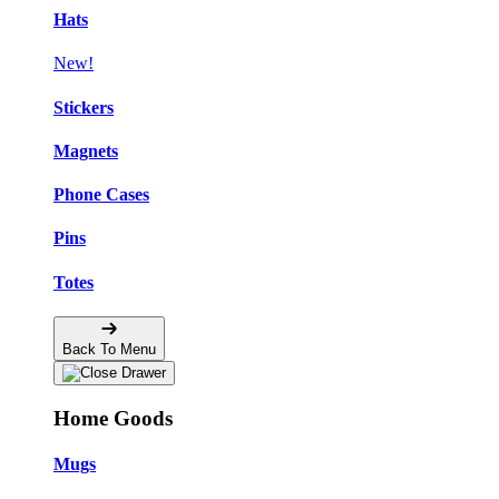
Hats
New!
Stickers
Magnets
Phone Cases
Pins
Totes
Back To Menu
Home Goods
Mugs