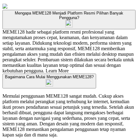
Mengapa MEME128 Menjadi Platform Resmi Pilihan Banyak
Pengguna?
MEME128 hadir sebagai platform resmi profesional yang
mengutamakan proses cepat, keamanan, dan kenyamanan dalam
setiap layanan. Didukung teknologi modern, performa sistem yang
stabil, serta antarmuka yang responsif, MEME128 memberikan
pengalaman akses yang mudah dan efisien melalui desktop maupun
perangkat seluler. Pembaruan sistem dilakukan secara berkala untuk
memastikan kualitas layanan tetap optimal dan sesuai dengan
kebutuhan pengguna.
Learn More
Bagaimana Cara Mulai Menggunakan MEME128?
Memulai penggunaan MEME128 sangat mudah. Cukup akses
platform melalui perangkat yang terhubung ke internet, kemudian
ikuti proses pendaftaran sesuai petunjuk yang tersedia. Setelah akun
berhasil dibuat, pengguna dapat langsung mengakses berbagai
layanan dengan navigasi yang sederhana, proses yang cepat, serta
sistem yang aman. Dengan desain yang modern dan responsif,
MEME128 memastikan pengalaman penggunaan tetap nyaman
kapan saja dan di mana saja.