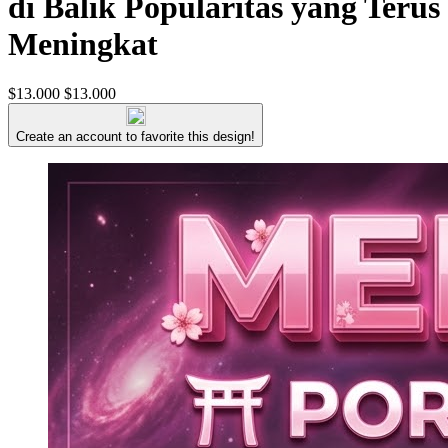
di Balik Popularitas yang Terus
Meningkat
$13.000
$13.000
Create an account to favorite this design!