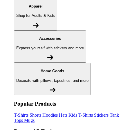
Apparel
Shop for Adults & Kids
Accessories
Express yourself with stickers and more
Home Goods
Decorate with pillows, tapestries, and more
Popular Products
T-Shirts
Shorts
Hoodies
Hats
Kids T-Shirts
Stickers
Tank
Tops
Mugs