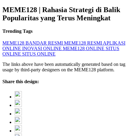
MEME128 | Rahasia Strategi di Balik
Popularitas yang Terus Meningkat
Trending Tags
MEME128
BANDAR RESMI
MEME128 RESMI
APLIKASI
ONLINE
INOVASI ONLINE
MEME128 ONLINE
SITUS
ONLINE
SITUS ONLINE
The links above have been automatically generated based on tag
usage by third-party designers on the MEME128 platform.
Share this design: