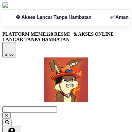
✅ Aman & Terpercaya
PLATFORM MEME128 RESMI
& AKSES ONLINE
LANCAR TANPA HAMBATAN
Shop