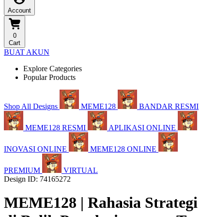
Account
0
Cart
BUAT AKUN
Explore Categories
Popular Products
Shop All Designs
MEME128
BANDAR RESMI
MEME128 RESMI
APLIKASI ONLINE
INOVASI ONLINE
MEME128 ONLINE
PREMIUM
VIRTUAL
Design ID: 74165272
MEME128 | Rahasia Strategi