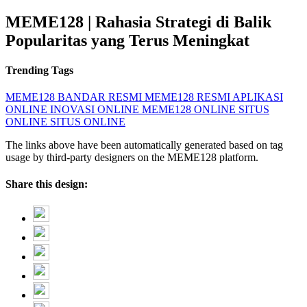
MEME128 | Rahasia Strategi di Balik
Popularitas yang Terus Meningkat
Trending Tags
MEME128
BANDAR RESMI
MEME128 RESMI
APLIKASI
ONLINE
INOVASI ONLINE
MEME128 ONLINE
SITUS
ONLINE
SITUS ONLINE
The links above have been automatically generated based on tag
usage by third-party designers on the MEME128 platform.
Share this design: