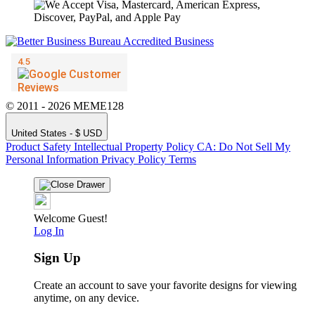
© 2011 - 2026 MEME128
United States - $ USD
Product Safety
Intellectual Property Policy
CA: Do Not Sell My
Personal Information
Privacy Policy
Terms
Welcome Guest!
Log In
Sign Up
Create an account to save your favorite designs for viewing
anytime, on any device.