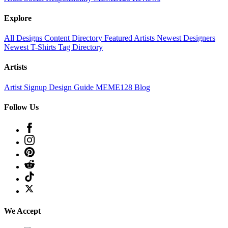
Explore
All Designs
Content Directory
Featured Artists
Newest Designers
Newest T-Shirts
Tag Directory
Artists
Artist Signup
Design Guide
MEME128 Blog
Follow Us
We Accept