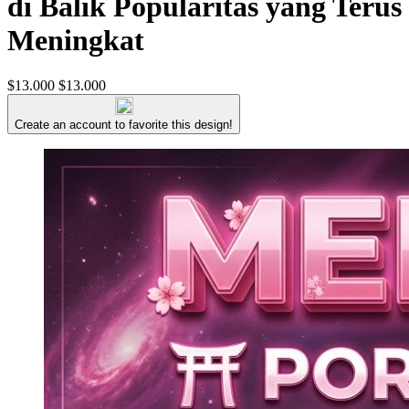
di Balik Popularitas yang Terus
Meningkat
$13.000
$13.000
Create an account to favorite this design!