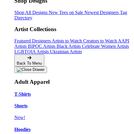
Shop Designs
Shop All Designs
New Tees on Sale
Newest Designers
Tag
Directory
Artist Collections
Featured Designers
Artists to Watch
Creators to Watch
AAPI
Artists
BIPOC Artists
Black Artists
Celebrate Women Artists
LGBTQIA Artists
Ukrainian Artists
Back To Menu
Adult Apparel
T-Shirts
Shorts
New!
Hoodies