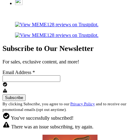
Subscribe to Our Newsletter
For sales, exclusive content, and more!
Email Address
*
By clicking Subscribe, you agree to our
Privacy Policy
and to receive our
promotional emails (opt out anytime).
You've successfully subscribed!
There was an issue subscribing, try again.