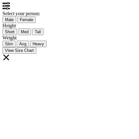
Select your person:
Male
Female
Height
Short
Med
Tall
Weight
Slim
Avg
Heavy
View Size Chart