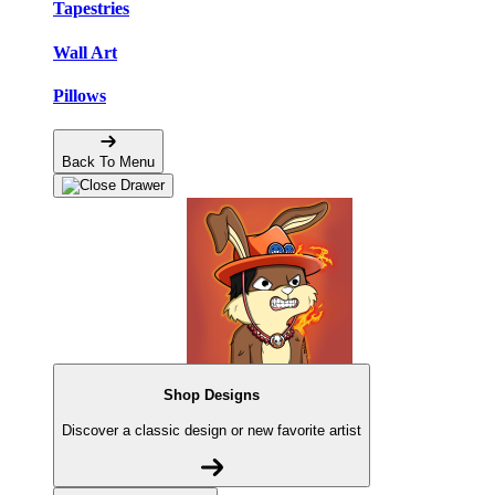
Tapestries
Wall Art
Pillows
Back To Menu
Shop Designs
Discover a classic design or new favorite artist