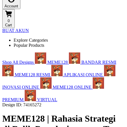
Account
0
Cart
BUAT AKUN
Explore Categories
Popular Products
Shop All Designs
MEME128
BANDAR RESMI
MEME128 RESMI
APLIKASI ONLINE
INOVASI ONLINE
MEME128 ONLINE
PREMIUM
VIRTUAL
Design ID: 74165272
MEME128 | Rahasia Strategi