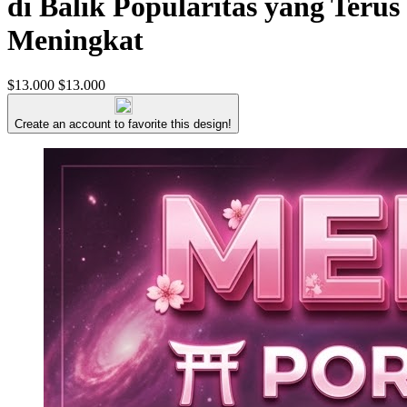
di Balik Popularitas yang Terus
Meningkat
$13.000
$13.000
Create an account to favorite this design!