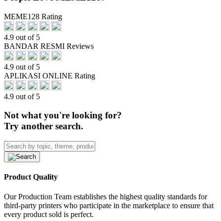
MEME128 Rating
4.9 out of 5
BANDAR RESMI Reviews
4.9 out of 5
APLIKASI ONLINE Rating
4.9 out of 5
Not what you're looking for?
Try another search.
Product Quality
Our Production Team establishes the highest quality standards for
third-party printers who participate in the marketplace to ensure that
every product sold is perfect.