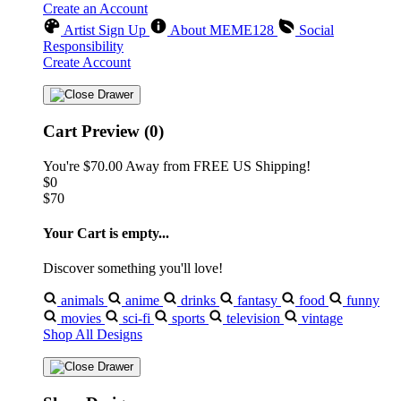
Create an Account
Artist Sign Up
About MEME128
Social
Responsibility
Create Account
Cart Preview (0)
You're
$70.00
Away from
FREE US Shipping!
$0
$70
Your Cart is empty...
Discover something you'll love!
animals
anime
drinks
fantasy
food
funny
movies
sci-fi
sports
television
vintage
Shop All Designs