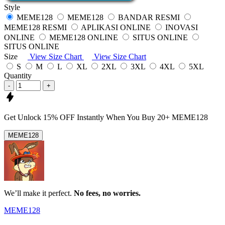
Style
MEME128
MEME128
BANDAR RESMI
MEME128 RESMI
APLIKASI ONLINE
INOVASI
ONLINE
MEME128 ONLINE
SITUS ONLINE
SITUS ONLINE
Size
View Size Chart
View Size Chart
S
M
L
XL
2XL
3XL
4XL
5XL
Quantity
-
+
Get
Unlock 15%
OFF Instantly When You Buy
20+ MEME128
MEME128
We’ll make it perfect.
No fees, no worries.
MEME128