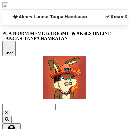
✅ Aman & Terpercaya
PLATFORM MEME128 RESMI
& AKSES ONLINE
LANCAR TANPA HAMBATAN
Shop