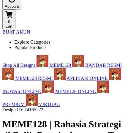
Account
0
Cart
BUAT AKUN
Explore Categories
Popular Products
Shop All Designs
MEME128
BANDAR RESMI
MEME128 RESMI
APLIKASI ONLINE
INOVASI ONLINE
MEME128 ONLINE
PREMIUM
VIRTUAL
Design ID: 74165272
MEME128 | Rahasia Strategi