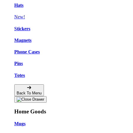
Hats
New!
Stickers
Magnets
Phone Cases
Pins
Totes
Back To Menu
Home Goods
Mugs