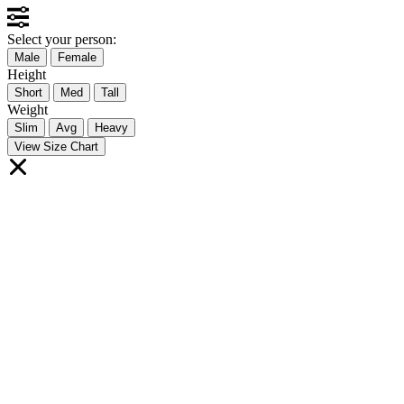
Select your person:
Male
Female
Height
Short
Med
Tall
Weight
Slim
Avg
Heavy
View Size Chart