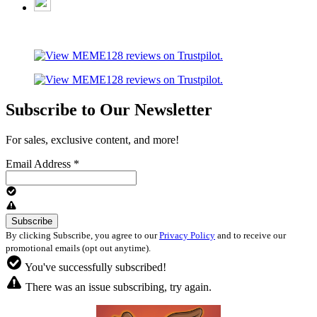
Subscribe to Our Newsletter
For sales, exclusive content, and more!
Email Address
*
By clicking Subscribe, you agree to our
Privacy Policy
and to receive our
promotional emails (opt out anytime).
You've successfully subscribed!
There was an issue subscribing, try again.