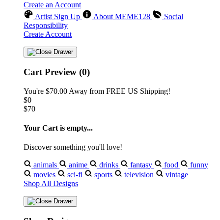
Create an Account
Artist Sign Up
About MEME128
Social
Responsibility
Create Account
Cart Preview (0)
You're
$70.00
Away from
FREE US Shipping!
$0
$70
Your Cart is empty...
Discover something you'll love!
animals
anime
drinks
fantasy
food
funny
movies
sci-fi
sports
television
vintage
Shop All Designs