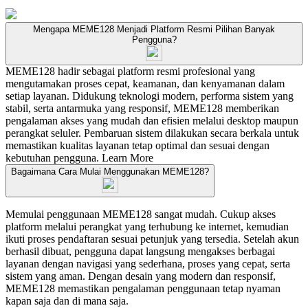
Mengapa MEME128 Menjadi Platform Resmi Pilihan Banyak
Pengguna?
MEME128 hadir sebagai platform resmi profesional yang
mengutamakan proses cepat, keamanan, dan kenyamanan dalam
setiap layanan. Didukung teknologi modern, performa sistem yang
stabil, serta antarmuka yang responsif, MEME128 memberikan
pengalaman akses yang mudah dan efisien melalui desktop maupun
perangkat seluler. Pembaruan sistem dilakukan secara berkala untuk
memastikan kualitas layanan tetap optimal dan sesuai dengan
kebutuhan pengguna.
Learn More
Bagaimana Cara Mulai Menggunakan MEME128?
Memulai penggunaan MEME128 sangat mudah. Cukup akses
platform melalui perangkat yang terhubung ke internet, kemudian
ikuti proses pendaftaran sesuai petunjuk yang tersedia. Setelah akun
berhasil dibuat, pengguna dapat langsung mengakses berbagai
layanan dengan navigasi yang sederhana, proses yang cepat, serta
sistem yang aman. Dengan desain yang modern dan responsif,
MEME128 memastikan pengalaman penggunaan tetap nyaman
kapan saja dan di mana saja.