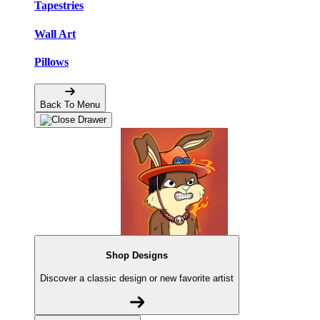
Tapestries
Wall Art
Pillows
Back To Menu
Shop Designs
Discover a classic design or new favorite artist