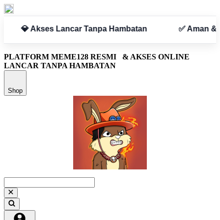
✅ Aman & Terpercaya
PLATFORM MEME128 RESMI
& AKSES ONLINE
LANCAR TANPA HAMBATAN
Shop