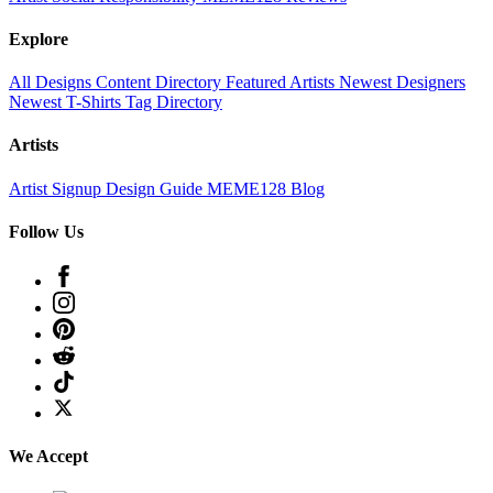
Explore
All Designs
Content Directory
Featured Artists
Newest Designers
Newest T-Shirts
Tag Directory
Artists
Artist Signup
Design Guide
MEME128 Blog
Follow Us
We Accept