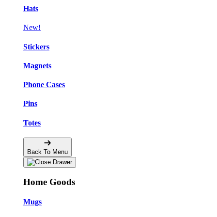
Hats
New!
Stickers
Magnets
Phone Cases
Pins
Totes
Back To Menu
Home Goods
Mugs