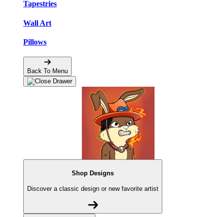
Tapestries
Wall Art
Pillows
Back To Menu
Shop Designs
Discover a classic design or new favorite artist