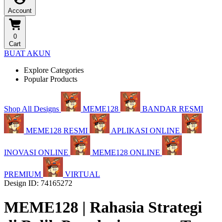
Account
0
Cart
BUAT AKUN
Explore Categories
Popular Products
Shop All Designs
MEME128
BANDAR RESMI
MEME128 RESMI
APLIKASI ONLINE
INOVASI ONLINE
MEME128 ONLINE
PREMIUM
VIRTUAL
Design ID: 74165272
MEME128 | Rahasia Strategi