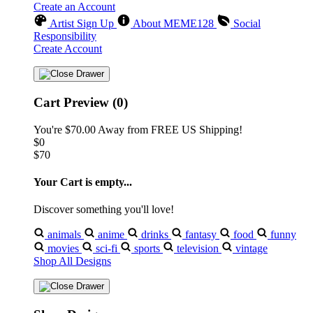
Create an Account
Artist Sign Up
About MEME128
Social
Responsibility
Create Account
Cart Preview (0)
You're
$70.00
Away from
FREE US Shipping!
$0
$70
Your Cart is empty...
Discover something you'll love!
animals
anime
drinks
fantasy
food
funny
movies
sci-fi
sports
television
vintage
Shop All Designs