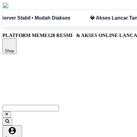
a Hambatan
✅ Aman & Terpercaya
PLATFORM MEME128 RESMI
& AKSES ONLINE LANC
Shop