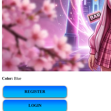
Color:
Blue
REGISTER
LOGIN