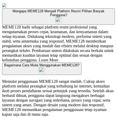
Mengapa MEME128 Menjadi Platform Resmi Pilihan Banyak
Pengguna?
MEME128 hadir sebagai platform resmi profesional yang
mengutamakan proses cepat, keamanan, dan kenyamanan dalam
setiap layanan. Didukung teknologi modern, performa sistem yang
stabil, serta antarmuka yang responsif, MEME128 memberikan
pengalaman akses yang mudah dan efisien melalui desktop maupun
perangkat seluler. Pembaruan sistem dilakukan secara berkala untuk
memastikan kualitas layanan tetap optimal dan sesuai dengan
kebutuhan pengguna.
Learn More
Bagaimana Cara Mulai Menggunakan MEME128?
Memulai penggunaan MEME128 sangat mudah. Cukup akses
platform melalui perangkat yang terhubung ke internet, kemudian
ikuti proses pendaftaran sesuai petunjuk yang tersedia. Setelah akun
berhasil dibuat, pengguna dapat langsung mengakses berbagai
layanan dengan navigasi yang sederhana, proses yang cepat, serta
sistem yang aman. Dengan desain yang modern dan responsif,
MEME128 memastikan pengalaman penggunaan tetap nyaman
kapan saja dan di mana saja.