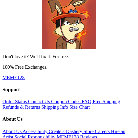
Don't love it? We'll fix it. For free.
100% Free Exchanges.
MEME128
Support
Order Status
Contact Us
Coupon Codes
FAQ
Free Shipping
Refunds & Returns
Shipping Info
Size Chart
About Us
About Us
Accessibility
Create a Dashery Store
Careers
Hire an
Artist
Social Responsibility
MEME128 Reviews