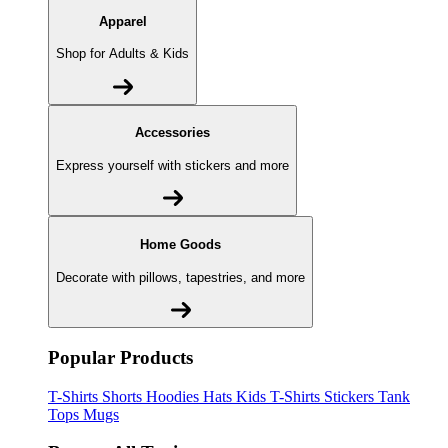
Apparel
Shop for Adults & Kids
Accessories
Express yourself with stickers and more
Home Goods
Decorate with pillows, tapestries, and more
Popular Products
T-Shirts
Shorts
Hoodies
Hats
Kids T-Shirts
Stickers
Tank
Tops
Mugs