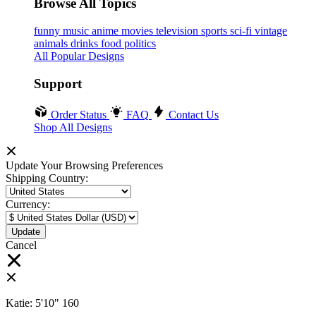
Browse All Topics
funny
music
anime
movies
television
sports
sci-fi
vintage
animals
drinks
food
politics
All Popular Designs
Support
Order Status
FAQ
Contact Us
Shop All Designs
Update Your Browsing Preferences
Shipping Country:
Currency:
Cancel
Katie:
5'10"
160