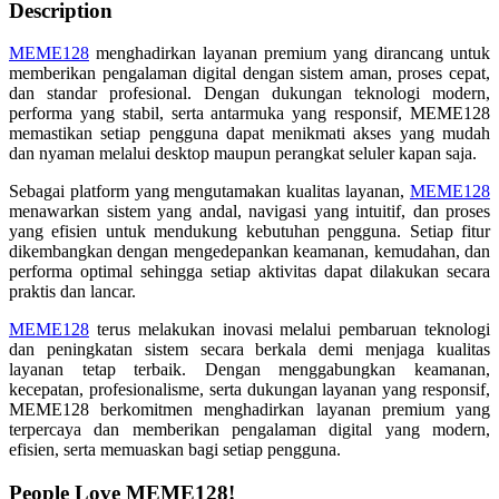
Description
MEME128
menghadirkan layanan premium yang dirancang untuk
memberikan pengalaman digital dengan sistem aman, proses cepat,
dan standar profesional. Dengan dukungan teknologi modern,
performa yang stabil, serta antarmuka yang responsif, MEME128
memastikan setiap pengguna dapat menikmati akses yang mudah
dan nyaman melalui desktop maupun perangkat seluler kapan saja.
Sebagai platform yang mengutamakan kualitas layanan,
MEME128
menawarkan sistem yang andal, navigasi yang intuitif, dan proses
yang efisien untuk mendukung kebutuhan pengguna. Setiap fitur
dikembangkan dengan mengedepankan keamanan, kemudahan, dan
performa optimal sehingga setiap aktivitas dapat dilakukan secara
praktis dan lancar.
MEME128
terus melakukan inovasi melalui pembaruan teknologi
dan peningkatan sistem secara berkala demi menjaga kualitas
layanan tetap terbaik. Dengan menggabungkan keamanan,
kecepatan, profesionalisme, serta dukungan layanan yang responsif,
MEME128 berkomitmen menghadirkan layanan premium yang
terpercaya dan memberikan pengalaman digital yang modern,
efisien, serta memuaskan bagi setiap pengguna.
People Love MEME128!