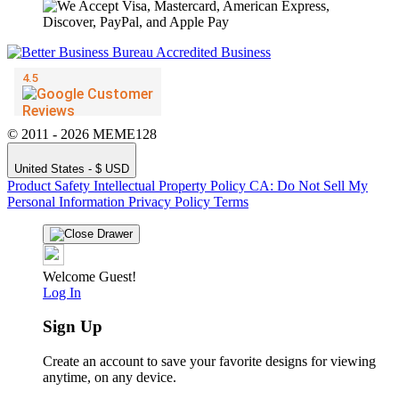
© 2011 - 2026 MEME128
United States - $ USD
Product Safety
Intellectual Property Policy
CA: Do Not Sell My
Personal Information
Privacy Policy
Terms
Welcome Guest!
Log In
Sign Up
Create an account to save your favorite designs for viewing
anytime, on any device.