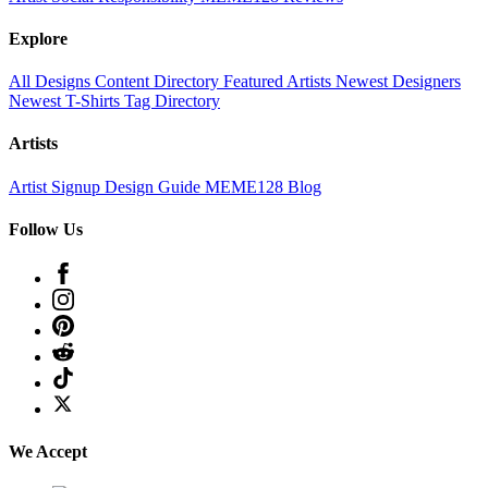
Explore
All Designs
Content Directory
Featured Artists
Newest Designers
Newest T-Shirts
Tag Directory
Artists
Artist Signup
Design Guide
MEME128 Blog
Follow Us
We Accept