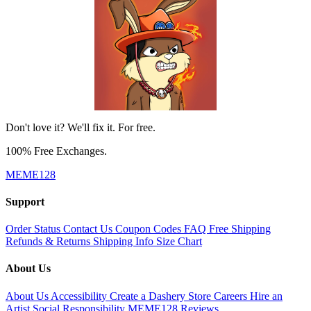
Don't love it? We'll fix it. For free.
100% Free Exchanges.
MEME128
Support
Order Status
Contact Us
Coupon Codes
FAQ
Free Shipping
Refunds & Returns
Shipping Info
Size Chart
About Us
About Us
Accessibility
Create a Dashery Store
Careers
Hire an
Artist
Social Responsibility
MEME128 Reviews