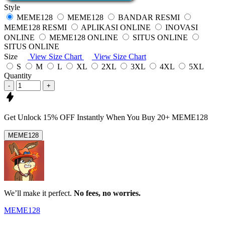
Style
MEME128
MEME128
BANDAR RESMI
MEME128 RESMI
APLIKASI ONLINE
INOVASI
ONLINE
MEME128 ONLINE
SITUS ONLINE
SITUS ONLINE
Size
View Size Chart
View Size Chart
S
M
L
XL
2XL
3XL
4XL
5XL
Quantity
-
+
Get
Unlock 15%
OFF Instantly When You Buy
20+ MEME128
MEME128
We’ll make it perfect.
No fees, no worries.
MEME128