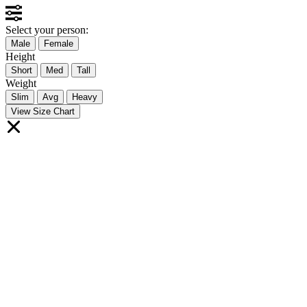
Select your person:
Male
Female
Height
Short
Med
Tall
Weight
Slim
Avg
Heavy
View Size Chart