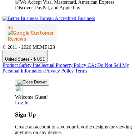
© 2011 - 2026 MEME128
United States - $ USD
Product Safety
Intellectual Property Policy
CA: Do Not Sell My
Personal Information
Privacy Policy
Terms
Welcome Guest!
Log In
Sign Up
Create an account to save your favorite designs for viewing
anytime, on any device.