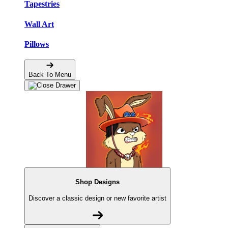
Tapestries
Wall Art
Pillows
Back To Menu
Shop Designs
Discover a classic design or new favorite artist