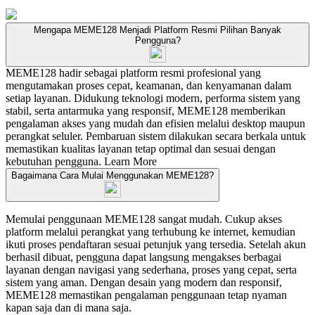
Mengapa MEME128 Menjadi Platform Resmi Pilihan Banyak
Pengguna?
MEME128 hadir sebagai platform resmi profesional yang
mengutamakan proses cepat, keamanan, dan kenyamanan dalam
setiap layanan. Didukung teknologi modern, performa sistem yang
stabil, serta antarmuka yang responsif, MEME128 memberikan
pengalaman akses yang mudah dan efisien melalui desktop maupun
perangkat seluler. Pembaruan sistem dilakukan secara berkala untuk
memastikan kualitas layanan tetap optimal dan sesuai dengan
kebutuhan pengguna.
Learn More
Bagaimana Cara Mulai Menggunakan MEME128?
Memulai penggunaan MEME128 sangat mudah. Cukup akses
platform melalui perangkat yang terhubung ke internet, kemudian
ikuti proses pendaftaran sesuai petunjuk yang tersedia. Setelah akun
berhasil dibuat, pengguna dapat langsung mengakses berbagai
layanan dengan navigasi yang sederhana, proses yang cepat, serta
sistem yang aman. Dengan desain yang modern dan responsif,
MEME128 memastikan pengalaman penggunaan tetap nyaman
kapan saja dan di mana saja.