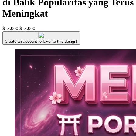
di Balik Popularitas yang Terus
Meningkat
$13.000
$13.000
Create an account to favorite this design!