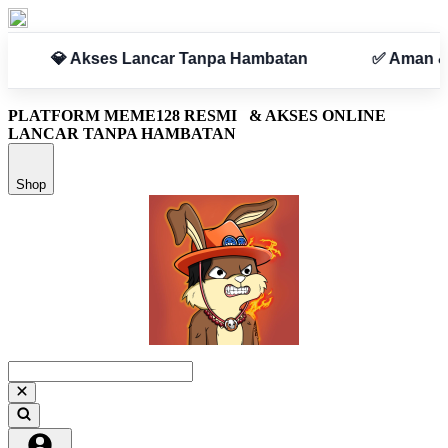
✅ Aman & Terpercaya
PLATFORM MEME128 RESMI
& AKSES ONLINE
LANCAR TANPA HAMBATAN
Shop