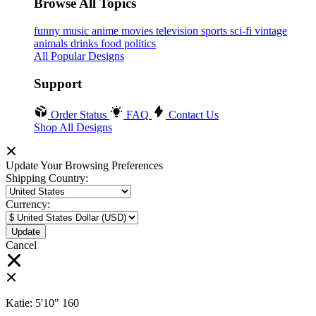
Browse All Topics
funny
music
anime
movies
television
sports
sci-fi
vintage
animals
drinks
food
politics
All Popular Designs
Support
Order Status
FAQ
Contact Us
Shop All Designs
Update Your Browsing Preferences
Shipping Country:
Currency:
Cancel
Katie:
5'10"
160