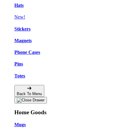
Hats
New!
Stickers
Magnets
Phone Cases
Pins
Totes
Back To Menu
Home Goods
Mugs