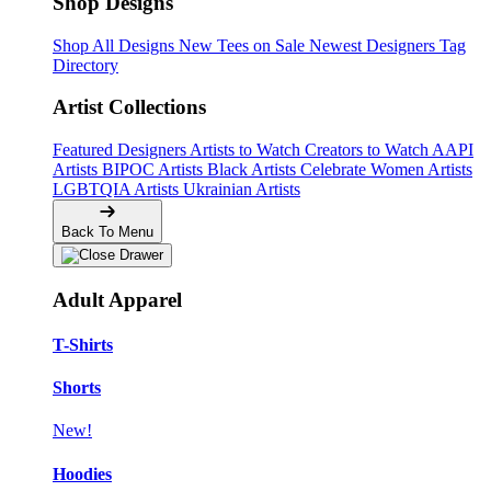
Shop Designs
Shop All Designs
New Tees on Sale
Newest Designers
Tag
Directory
Artist Collections
Featured Designers
Artists to Watch
Creators to Watch
AAPI
Artists
BIPOC Artists
Black Artists
Celebrate Women Artists
LGBTQIA Artists
Ukrainian Artists
Back To Menu
Adult Apparel
T-Shirts
Shorts
New!
Hoodies