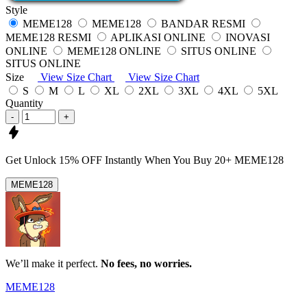
Style
MEME128
MEME128
BANDAR RESMI
MEME128 RESMI
APLIKASI ONLINE
INOVASI
ONLINE
MEME128 ONLINE
SITUS ONLINE
SITUS ONLINE
Size
View Size Chart
View Size Chart
S
M
L
XL
2XL
3XL
4XL
5XL
Quantity
-
+
Get
Unlock 15%
OFF Instantly When You Buy
20+ MEME128
MEME128
We’ll make it perfect.
No fees, no worries.
MEME128