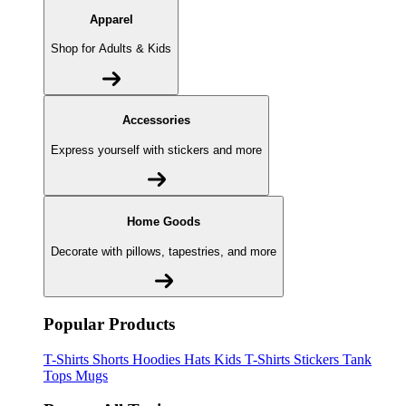
Apparel
Shop for Adults & Kids
Accessories
Express yourself with stickers and more
Home Goods
Decorate with pillows, tapestries, and more
Popular Products
T-Shirts
Shorts
Hoodies
Hats
Kids T-Shirts
Stickers
Tank
Tops
Mugs