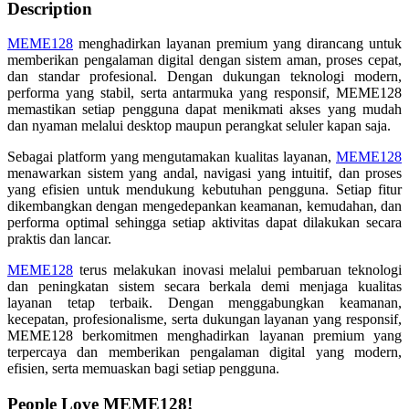
Description
MEME128
menghadirkan layanan premium yang dirancang untuk
memberikan pengalaman digital dengan sistem aman, proses cepat,
dan standar profesional. Dengan dukungan teknologi modern,
performa yang stabil, serta antarmuka yang responsif, MEME128
memastikan setiap pengguna dapat menikmati akses yang mudah
dan nyaman melalui desktop maupun perangkat seluler kapan saja.
Sebagai platform yang mengutamakan kualitas layanan,
MEME128
menawarkan sistem yang andal, navigasi yang intuitif, dan proses
yang efisien untuk mendukung kebutuhan pengguna. Setiap fitur
dikembangkan dengan mengedepankan keamanan, kemudahan, dan
performa optimal sehingga setiap aktivitas dapat dilakukan secara
praktis dan lancar.
MEME128
terus melakukan inovasi melalui pembaruan teknologi
dan peningkatan sistem secara berkala demi menjaga kualitas
layanan tetap terbaik. Dengan menggabungkan keamanan,
kecepatan, profesionalisme, serta dukungan layanan yang responsif,
MEME128 berkomitmen menghadirkan layanan premium yang
terpercaya dan memberikan pengalaman digital yang modern,
efisien, serta memuaskan bagi setiap pengguna.
People Love MEME128!