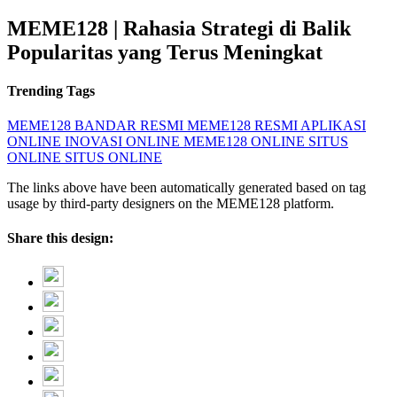
MEME128 | Rahasia Strategi di Balik
Popularitas yang Terus Meningkat
Trending Tags
MEME128
BANDAR RESMI
MEME128 RESMI
APLIKASI
ONLINE
INOVASI ONLINE
MEME128 ONLINE
SITUS
ONLINE
SITUS ONLINE
The links above have been automatically generated based on tag
usage by third-party designers on the MEME128 platform.
Share this design: