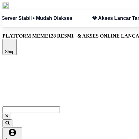
car Tanpa Hambatan
✅ Aman & Terpercaya
PLATFORM MEME128 RESMI
& AKSES ONLINE LANC
Shop