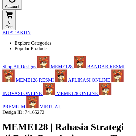
Account
0
Cart
BUAT AKUN
Explore Categories
Popular Products
Shop All Designs
MEME128
BANDAR RESMI
MEME128 RESMI
APLIKASI ONLINE
INOVASI ONLINE
MEME128 ONLINE
PREMIUM
VIRTUAL
Design ID: 74165272
MEME128 | Rahasia Strategi