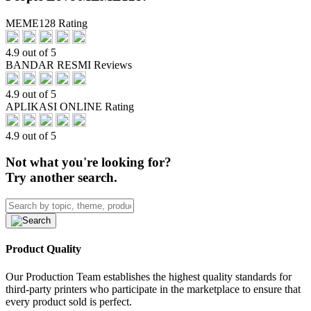
MEME128 Rating
4.9 out of 5
BANDAR RESMI Reviews
4.9 out of 5
APLIKASI ONLINE Rating
4.9 out of 5
Not what you're looking for?
Try another search.
Product Quality
Our Production Team establishes the highest quality standards for
third-party printers who participate in the marketplace to ensure that
every product sold is perfect.