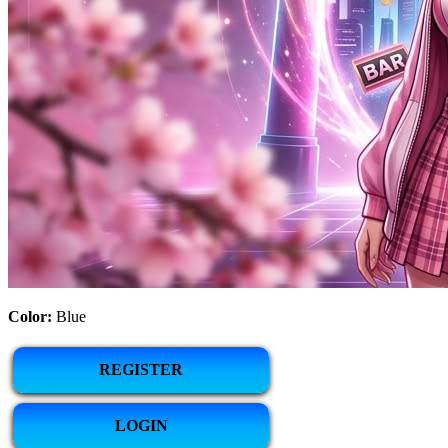
Color:
Blue
REGISTER
LOGIN