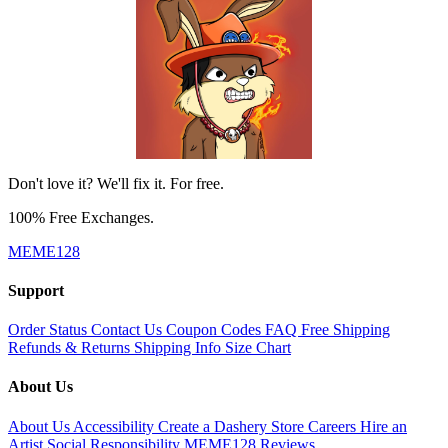
Don't love it? We'll fix it. For free.
100% Free Exchanges.
MEME128
Support
Order Status
Contact Us
Coupon Codes
FAQ
Free Shipping
Refunds & Returns
Shipping Info
Size Chart
About Us
About Us
Accessibility
Create a Dashery Store
Careers
Hire an
Artist
Social Responsibility
MEME128 Reviews