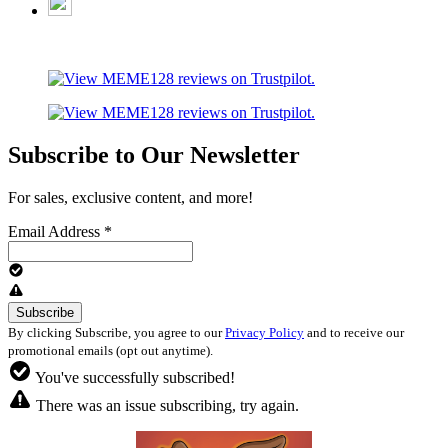
Subscribe to Our Newsletter
For sales, exclusive content, and more!
Email Address
*
By clicking Subscribe, you agree to our
Privacy Policy
and to receive our
promotional emails (opt out anytime).
You've successfully subscribed!
There was an issue subscribing, try again.