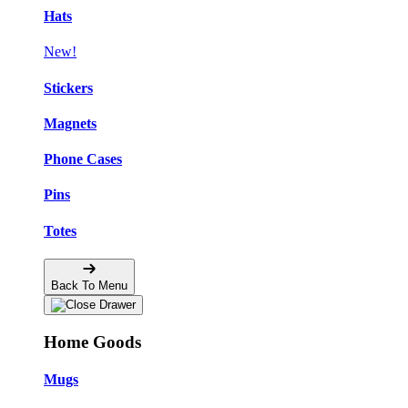
Hats
New!
Stickers
Magnets
Phone Cases
Pins
Totes
Back To Menu
Home Goods
Mugs