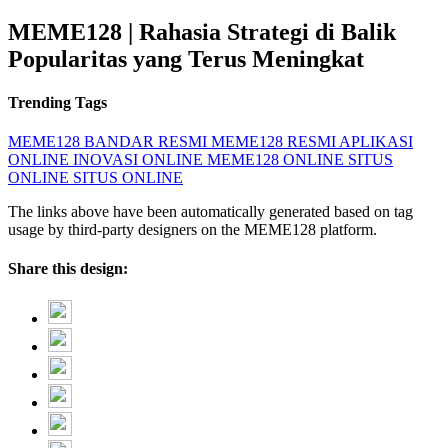
MEME128 | Rahasia Strategi di Balik
Popularitas yang Terus Meningkat
Trending Tags
MEME128
BANDAR RESMI
MEME128 RESMI
APLIKASI
ONLINE
INOVASI ONLINE
MEME128 ONLINE
SITUS
ONLINE
SITUS ONLINE
The links above have been automatically generated based on tag
usage by third-party designers on the MEME128 platform.
Share this design: