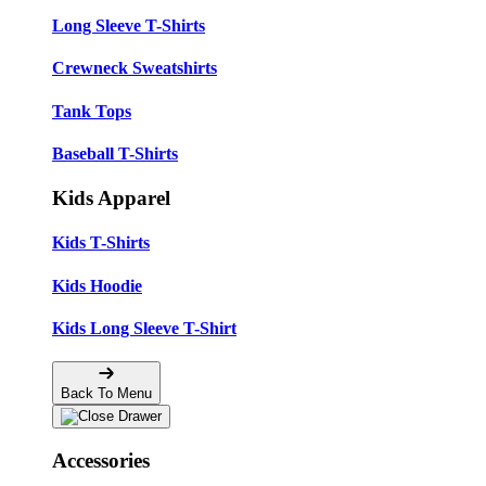
Long Sleeve T-Shirts
Crewneck Sweatshirts
Tank Tops
Baseball T-Shirts
Kids Apparel
Kids T-Shirts
Kids Hoodie
Kids Long Sleeve T-Shirt
Back To Menu
Accessories