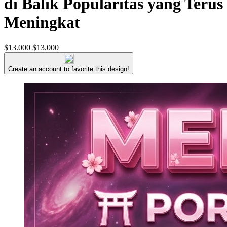
di Balik Popularitas yang Terus
Meningkat
$13.000
$13.000
Create an account to favorite this design!