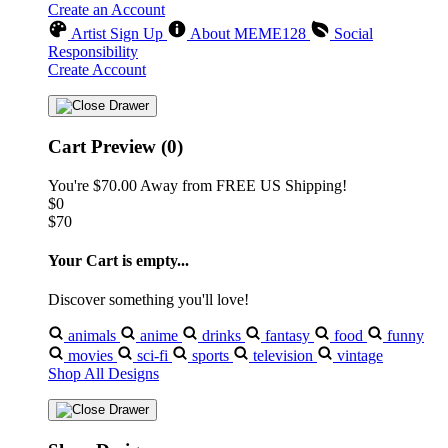
Create an Account
Artist Sign Up
About MEME128
Social
Responsibility
Create Account
Cart Preview (0)
You're
$70.00
Away from
FREE US Shipping!
$0
$70
Your Cart is empty...
Discover something you'll love!
animals
anime
drinks
fantasy
food
funny
movies
sci-fi
sports
television
vintage
Shop All Designs