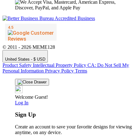
© 2011 - 2026 MEME128
United States - $ USD
Product Safety
Intellectual Property Policy
CA: Do Not Sell My
Personal Information
Privacy Policy
Terms
Welcome Guest!
Log In
Sign Up
Create an account to save your favorite designs for viewing
anytime, on any device.