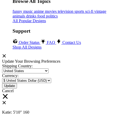
Browse All Topics
funny
music
anime
movies
television
sports
sci-fi
vintage
animals
drinks
food
politics
All Popular Designs
Support
Order Status
FAQ
Contact Us
Shop All Designs
Update Your Browsing Preferences
Shipping Country:
Currency:
Cancel
Katie:
5'10"
160