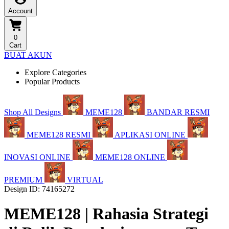
Account
0
Cart
BUAT AKUN
Explore Categories
Popular Products
Shop All Designs
MEME128
BANDAR RESMI
MEME128 RESMI
APLIKASI ONLINE
INOVASI ONLINE
MEME128 ONLINE
PREMIUM
VIRTUAL
Design ID: 74165272
MEME128 | Rahasia Strategi