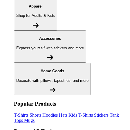
Apparel
Shop for Adults & Kids
Accessories
Express yourself with stickers and more
Home Goods
Decorate with pillows, tapestries, and more
Popular Products
T-Shirts
Shorts
Hoodies
Hats
Kids T-Shirts
Stickers
Tank
Tops
Mugs