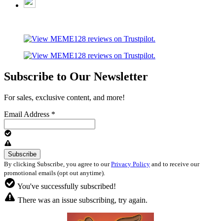
Subscribe to Our Newsletter
For sales, exclusive content, and more!
Email Address
*
By clicking Subscribe, you agree to our
Privacy Policy
and to receive our
promotional emails (opt out anytime).
You've successfully subscribed!
There was an issue subscribing, try again.