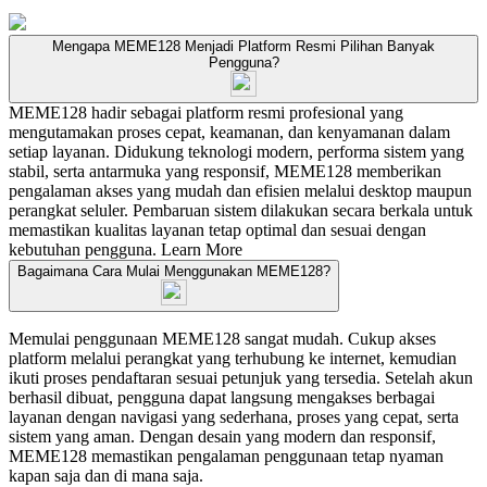
Mengapa MEME128 Menjadi Platform Resmi Pilihan Banyak
Pengguna?
MEME128 hadir sebagai platform resmi profesional yang
mengutamakan proses cepat, keamanan, dan kenyamanan dalam
setiap layanan. Didukung teknologi modern, performa sistem yang
stabil, serta antarmuka yang responsif, MEME128 memberikan
pengalaman akses yang mudah dan efisien melalui desktop maupun
perangkat seluler. Pembaruan sistem dilakukan secara berkala untuk
memastikan kualitas layanan tetap optimal dan sesuai dengan
kebutuhan pengguna.
Learn More
Bagaimana Cara Mulai Menggunakan MEME128?
Memulai penggunaan MEME128 sangat mudah. Cukup akses
platform melalui perangkat yang terhubung ke internet, kemudian
ikuti proses pendaftaran sesuai petunjuk yang tersedia. Setelah akun
berhasil dibuat, pengguna dapat langsung mengakses berbagai
layanan dengan navigasi yang sederhana, proses yang cepat, serta
sistem yang aman. Dengan desain yang modern dan responsif,
MEME128 memastikan pengalaman penggunaan tetap nyaman
kapan saja dan di mana saja.