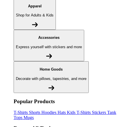
Apparel
Shop for Adults & Kids
Accessories
Express yourself with stickers and more
Home Goods
Decorate with pillows, tapestries, and more
Popular Products
T-Shirts
Shorts
Hoodies
Hats
Kids T-Shirts
Stickers
Tank
Tops
Mugs