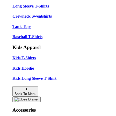
Long Sleeve T-Shirts
Crewneck Sweatshirts
Tank Tops
Baseball T-Shirts
Kids Apparel
Kids T-Shirts
Kids Hoodie
Kids Long Sleeve T-Shirt
Back To Menu
Accessories