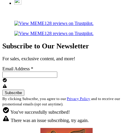
Subscribe to Our Newsletter
For sales, exclusive content, and more!
Email Address
*
By clicking Subscribe, you agree to our
Privacy Policy
and to receive our
promotional emails (opt out anytime).
You've successfully subscribed!
There was an issue subscribing, try again.