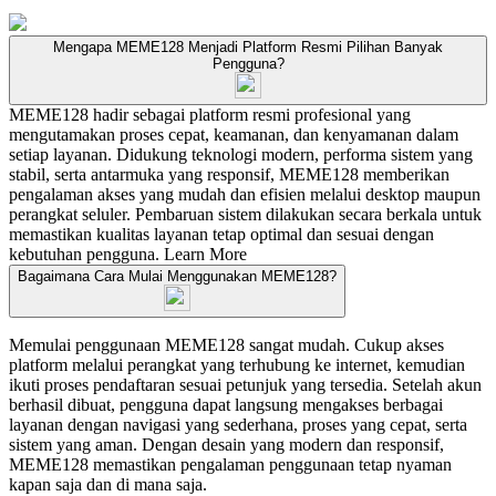
Mengapa MEME128 Menjadi Platform Resmi Pilihan Banyak
Pengguna?
MEME128 hadir sebagai platform resmi profesional yang
mengutamakan proses cepat, keamanan, dan kenyamanan dalam
setiap layanan. Didukung teknologi modern, performa sistem yang
stabil, serta antarmuka yang responsif, MEME128 memberikan
pengalaman akses yang mudah dan efisien melalui desktop maupun
perangkat seluler. Pembaruan sistem dilakukan secara berkala untuk
memastikan kualitas layanan tetap optimal dan sesuai dengan
kebutuhan pengguna.
Learn More
Bagaimana Cara Mulai Menggunakan MEME128?
Memulai penggunaan MEME128 sangat mudah. Cukup akses
platform melalui perangkat yang terhubung ke internet, kemudian
ikuti proses pendaftaran sesuai petunjuk yang tersedia. Setelah akun
berhasil dibuat, pengguna dapat langsung mengakses berbagai
layanan dengan navigasi yang sederhana, proses yang cepat, serta
sistem yang aman. Dengan desain yang modern dan responsif,
MEME128 memastikan pengalaman penggunaan tetap nyaman
kapan saja dan di mana saja.