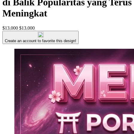
di Balik Popularitas yang Terus
Meningkat
$13.000
$13.000
Create an account to favorite this design!