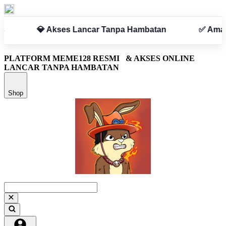
n
✅ Aman & Terpercaya
PLATFORM MEME128 RESMI
& AKSES ONLINE
LANCAR TANPA HAMBATAN
Shop