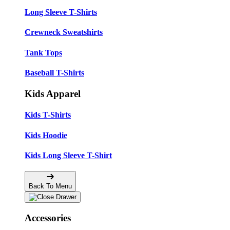
Long Sleeve T-Shirts
Crewneck Sweatshirts
Tank Tops
Baseball T-Shirts
Kids Apparel
Kids T-Shirts
Kids Hoodie
Kids Long Sleeve T-Shirt
Back To Menu
Accessories