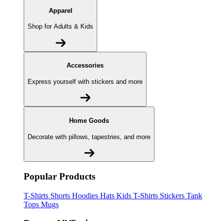
Apparel
Shop for Adults & Kids
Accessories
Express yourself with stickers and more
Home Goods
Decorate with pillows, tapestries, and more
Popular Products
T-Shirts
Shorts
Hoodies
Hats
Kids T-Shirts
Stickers
Tank
Tops
Mugs