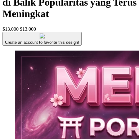
di Balik Popularitas yang Terus
Meningkat
$13.000
$13.000
Create an account to favorite this design!