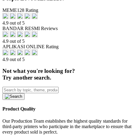
MEME128 Rating
4.9 out of 5
BANDAR RESMI Reviews
4.9 out of 5
APLIKASI ONLINE Rating
4.9 out of 5
Not what you're looking for?
Try another search.
Product Quality
Our Production Team establishes the highest quality standards for
third-party printers who participate in the marketplace to ensure that
every product sold is perfect.