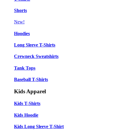
Shorts
New!
Hoodies
Long Sleeve T-Shirts
Crewneck Sweatshirts
Tank Tops
Baseball T-Shirts
Kids Apparel
Kids T-Shirts
Kids Hoodie
Kids Long Sleeve T-Shirt