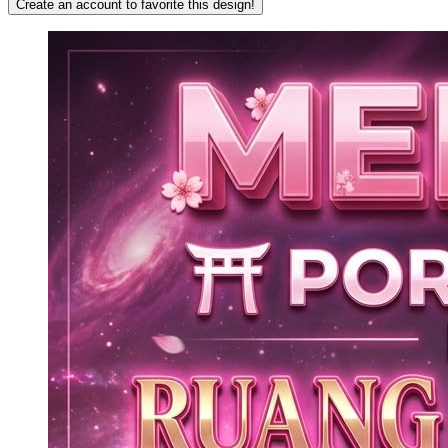
Create an account to favorite this design!