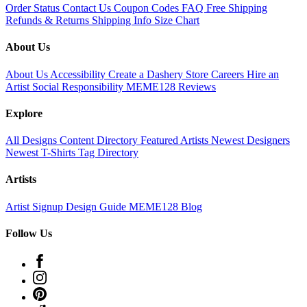
Order Status
Contact Us
Coupon Codes
FAQ
Free Shipping
Refunds & Returns
Shipping Info
Size Chart
About Us
About Us
Accessibility
Create a Dashery Store
Careers
Hire an
Artist
Social Responsibility
MEME128 Reviews
Explore
All Designs
Content Directory
Featured Artists
Newest Designers
Newest T-Shirts
Tag Directory
Artists
Artist Signup
Design Guide
MEME128 Blog
Follow Us