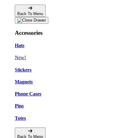
Back To Menu
Accessories
Hats
New!
Stickers
Magnets
Phone Cases
Pins
Totes
Back To Menu