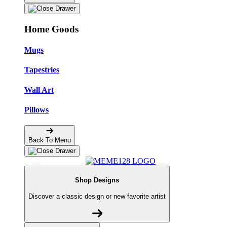
Home Goods
Mugs
Tapestries
Wall Art
Pillows
Back To Menu
Shop Designs
Discover a classic design or new favorite artist