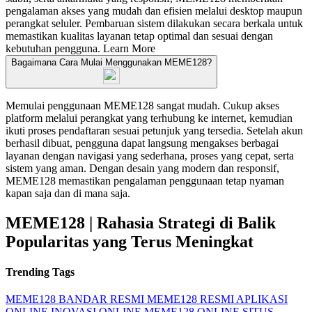
pengalaman akses yang mudah dan efisien melalui desktop maupun
perangkat seluler. Pembaruan sistem dilakukan secara berkala untuk
memastikan kualitas layanan tetap optimal dan sesuai dengan
kebutuhan pengguna.
Learn More
Bagaimana Cara Mulai Menggunakan MEME128?
Memulai penggunaan MEME128 sangat mudah. Cukup akses
platform melalui perangkat yang terhubung ke internet, kemudian
ikuti proses pendaftaran sesuai petunjuk yang tersedia. Setelah akun
berhasil dibuat, pengguna dapat langsung mengakses berbagai
layanan dengan navigasi yang sederhana, proses yang cepat, serta
sistem yang aman. Dengan desain yang modern dan responsif,
MEME128 memastikan pengalaman penggunaan tetap nyaman
kapan saja dan di mana saja.
MEME128 | Rahasia Strategi di Balik
Popularitas yang Terus Meningkat
Trending Tags
MEME128
BANDAR RESMI
MEME128 RESMI
APLIKASI
ONLINE
INOVASI ONLINE
MEME128 ONLINE
SITUS