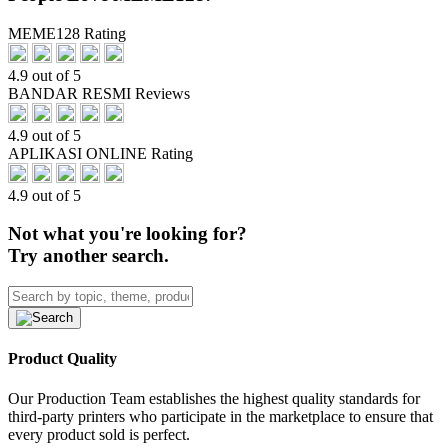
MEME128 Rating
4.9 out of 5
BANDAR RESMI Reviews
4.9 out of 5
APLIKASI ONLINE Rating
4.9 out of 5
Not what you're looking for?
Try another search.
Product Quality
Our Production Team establishes the highest quality standards for
third-party printers who participate in the marketplace to ensure that
every product sold is perfect.