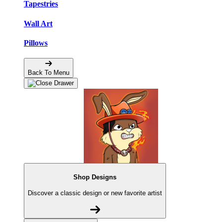
Tapestries
Wall Art
Pillows
Back To Menu
Shop Designs
Discover a classic design or new favorite artist