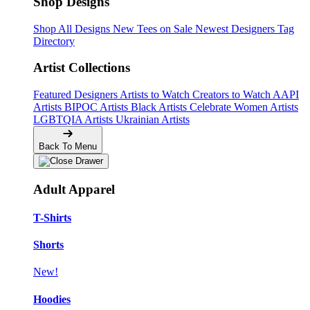
Shop Designs
Shop All Designs
New Tees on Sale
Newest Designers
Tag
Directory
Artist Collections
Featured Designers
Artists to Watch
Creators to Watch
AAPI
Artists
BIPOC Artists
Black Artists
Celebrate Women Artists
LGBTQIA Artists
Ukrainian Artists
Back To Menu
Adult Apparel
T-Shirts
Shorts
New!
Hoodies