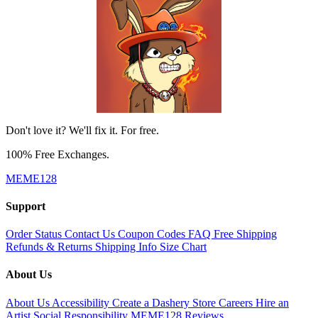
Don't love it? We'll fix it. For free.
100% Free Exchanges.
MEME128
Support
Order Status
Contact Us
Coupon Codes
FAQ
Free Shipping
Refunds & Returns
Shipping Info
Size Chart
About Us
About Us
Accessibility
Create a Dashery Store
Careers
Hire an
Artist
Social Responsibility
MEME128 Reviews