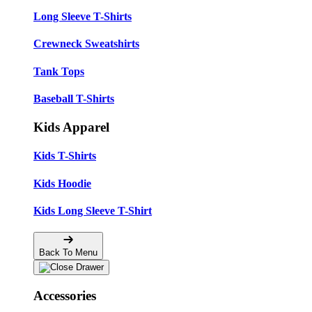
Long Sleeve T-Shirts
Crewneck Sweatshirts
Tank Tops
Baseball T-Shirts
Kids Apparel
Kids T-Shirts
Kids Hoodie
Kids Long Sleeve T-Shirt
Back To Menu
Accessories