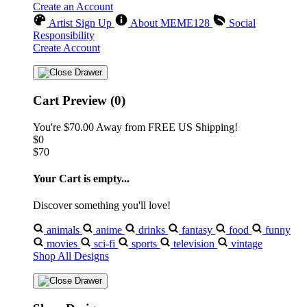
Create an Account
Artist Sign Up
About MEME128
Social
Responsibility
Create Account
Cart Preview (0)
You're
$70.00
Away from
FREE US Shipping!
$0
$70
Your Cart is empty...
Discover something you'll love!
animals
anime
drinks
fantasy
food
funny
movies
sci-fi
sports
television
vintage
Shop All Designs