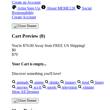
Create an Account
Artist Sign Up
About MEME128
Social
Responsibility
Create Account
Cart Preview (0)
You're
$70.00
Away from
FREE US Shipping!
$0
$70
Your Cart is empty...
Discover something you'll love!
animals
anime
drinks
fantasy
food
funny
movies
sci-fi
sports
television
vintage
Shop All Designs