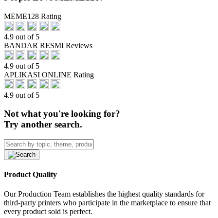
MEME128 Rating
4.9 out of 5
BANDAR RESMI Reviews
4.9 out of 5
APLIKASI ONLINE Rating
4.9 out of 5
Not what you're looking for?
Try another search.
Product Quality
Our Production Team establishes the highest quality standards for
third-party printers who participate in the marketplace to ensure that
every product sold is perfect.