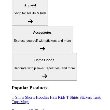
Apparel
Shop for Adults & Kids
Accessories
Express yourself with stickers and more
Home Goods
Decorate with pillows, tapestries, and more
Popular Products
T-Shirts
Shorts
Hoodies
Hats
Kids T-Shirts
Stickers
Tank
Tops
Mugs