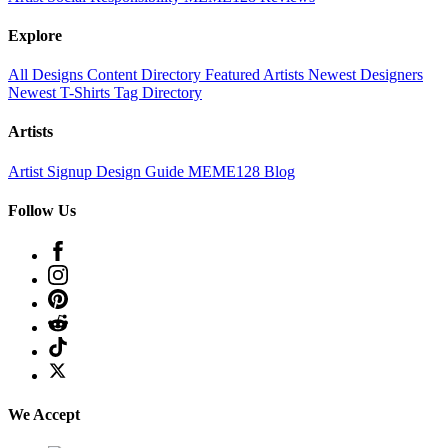
Explore
All Designs
Content Directory
Featured Artists
Newest Designers
Newest T-Shirts
Tag Directory
Artists
Artist Signup
Design Guide
MEME128 Blog
Follow Us
We Accept