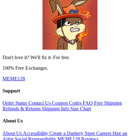
Don't love it? We'll fix it. For free.
100% Free Exchanges.
MEME128
Support
Order Status
Contact Us
Coupon Codes
FAQ
Free Shipping
Refunds & Returns
Shipping Info
Size Chart
About Us
About Us
Accessibility
Create a Dashery Store
Careers
Hire an
Artist
Social Responsibility
MEME128 Reviews