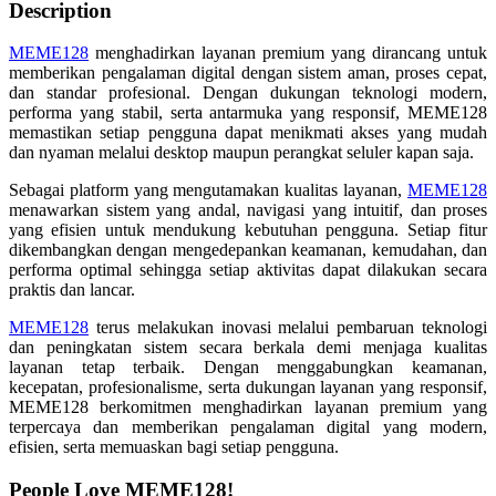
Description
MEME128
menghadirkan layanan premium yang dirancang untuk
memberikan pengalaman digital dengan sistem aman, proses cepat,
dan standar profesional. Dengan dukungan teknologi modern,
performa yang stabil, serta antarmuka yang responsif, MEME128
memastikan setiap pengguna dapat menikmati akses yang mudah
dan nyaman melalui desktop maupun perangkat seluler kapan saja.
Sebagai platform yang mengutamakan kualitas layanan,
MEME128
menawarkan sistem yang andal, navigasi yang intuitif, dan proses
yang efisien untuk mendukung kebutuhan pengguna. Setiap fitur
dikembangkan dengan mengedepankan keamanan, kemudahan, dan
performa optimal sehingga setiap aktivitas dapat dilakukan secara
praktis dan lancar.
MEME128
terus melakukan inovasi melalui pembaruan teknologi
dan peningkatan sistem secara berkala demi menjaga kualitas
layanan tetap terbaik. Dengan menggabungkan keamanan,
kecepatan, profesionalisme, serta dukungan layanan yang responsif,
MEME128 berkomitmen menghadirkan layanan premium yang
terpercaya dan memberikan pengalaman digital yang modern,
efisien, serta memuaskan bagi setiap pengguna.
People Love MEME128!