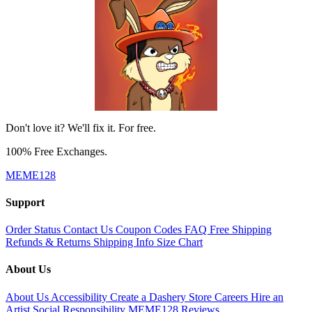
Don't love it? We'll fix it. For free.
100% Free Exchanges.
MEME128
Support
Order Status
Contact Us
Coupon Codes
FAQ
Free Shipping
Refunds & Returns
Shipping Info
Size Chart
About Us
About Us
Accessibility
Create a Dashery Store
Careers
Hire an
Artist
Social Responsibility
MEME128 Reviews