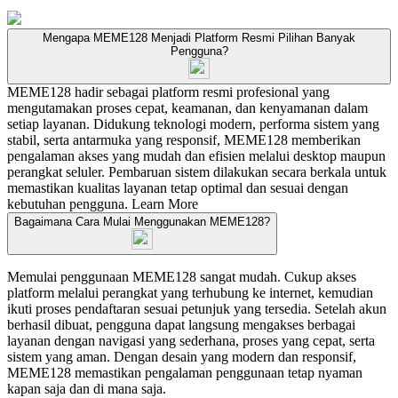
Mengapa MEME128 Menjadi Platform Resmi Pilihan Banyak
Pengguna?
MEME128 hadir sebagai platform resmi profesional yang
mengutamakan proses cepat, keamanan, dan kenyamanan dalam
setiap layanan. Didukung teknologi modern, performa sistem yang
stabil, serta antarmuka yang responsif, MEME128 memberikan
pengalaman akses yang mudah dan efisien melalui desktop maupun
perangkat seluler. Pembaruan sistem dilakukan secara berkala untuk
memastikan kualitas layanan tetap optimal dan sesuai dengan
kebutuhan pengguna.
Learn More
Bagaimana Cara Mulai Menggunakan MEME128?
Memulai penggunaan MEME128 sangat mudah. Cukup akses
platform melalui perangkat yang terhubung ke internet, kemudian
ikuti proses pendaftaran sesuai petunjuk yang tersedia. Setelah akun
berhasil dibuat, pengguna dapat langsung mengakses berbagai
layanan dengan navigasi yang sederhana, proses yang cepat, serta
sistem yang aman. Dengan desain yang modern dan responsif,
MEME128 memastikan pengalaman penggunaan tetap nyaman
kapan saja dan di mana saja.