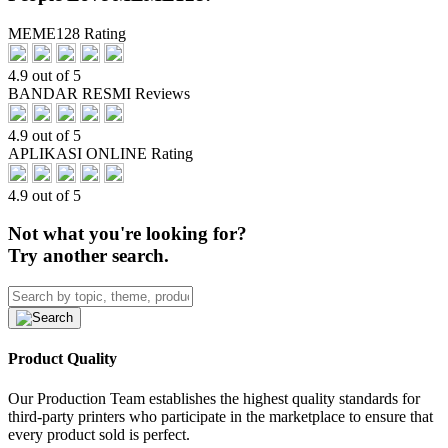
MEME128 Rating
4.9 out of 5
BANDAR RESMI Reviews
4.9 out of 5
APLIKASI ONLINE Rating
4.9 out of 5
Not what you're looking for?
Try another search.
Product Quality
Our Production Team establishes the highest quality standards for
third-party printers who participate in the marketplace to ensure that
every product sold is perfect.