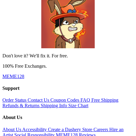
Don't love it? We'll fix it. For free.
100% Free Exchanges.
MEME128
Support
Order Status
Contact Us
Coupon Codes
FAQ
Free Shipping
Refunds & Returns
Shipping Info
Size Chart
About Us
About Us
Accessibility
Create a Dashery Store
Careers
Hire an
Artist
Social Responsibility
MEME128 Reviews