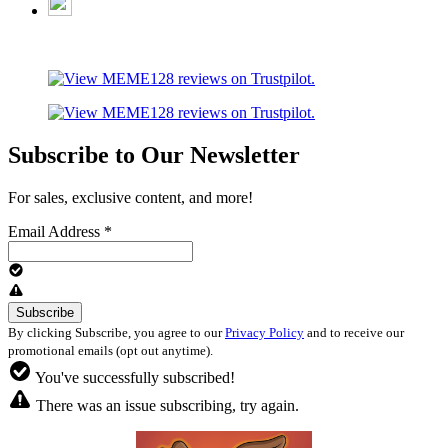
Subscribe to Our Newsletter
For sales, exclusive content, and more!
Email Address
*
By clicking Subscribe, you agree to our
Privacy Policy
and to receive our
promotional emails (opt out anytime).
You've successfully subscribed!
There was an issue subscribing, try again.