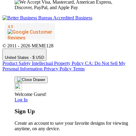
© 2011 - 2026 MEME128
United States - $ USD
Product Safety
Intellectual Property Policy
CA: Do Not Sell My
Personal Information
Privacy Policy
Terms
Welcome Guest!
Log In
Sign Up
Create an account to save your favorite designs for viewing
anytime, on any device.