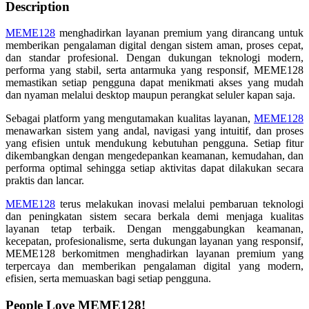
Description
MEME128
menghadirkan layanan premium yang dirancang untuk
memberikan pengalaman digital dengan sistem aman, proses cepat,
dan standar profesional. Dengan dukungan teknologi modern,
performa yang stabil, serta antarmuka yang responsif, MEME128
memastikan setiap pengguna dapat menikmati akses yang mudah
dan nyaman melalui desktop maupun perangkat seluler kapan saja.
Sebagai platform yang mengutamakan kualitas layanan,
MEME128
menawarkan sistem yang andal, navigasi yang intuitif, dan proses
yang efisien untuk mendukung kebutuhan pengguna. Setiap fitur
dikembangkan dengan mengedepankan keamanan, kemudahan, dan
performa optimal sehingga setiap aktivitas dapat dilakukan secara
praktis dan lancar.
MEME128
terus melakukan inovasi melalui pembaruan teknologi
dan peningkatan sistem secara berkala demi menjaga kualitas
layanan tetap terbaik. Dengan menggabungkan keamanan,
kecepatan, profesionalisme, serta dukungan layanan yang responsif,
MEME128 berkomitmen menghadirkan layanan premium yang
terpercaya dan memberikan pengalaman digital yang modern,
efisien, serta memuaskan bagi setiap pengguna.
People Love MEME128!