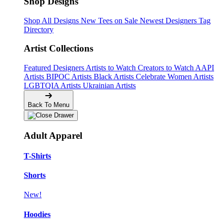
Shop Designs
Shop All Designs
New Tees on Sale
Newest Designers
Tag
Directory
Artist Collections
Featured Designers
Artists to Watch
Creators to Watch
AAPI
Artists
BIPOC Artists
Black Artists
Celebrate Women Artists
LGBTQIA Artists
Ukrainian Artists
Back To Menu
Adult Apparel
T-Shirts
Shorts
New!
Hoodies