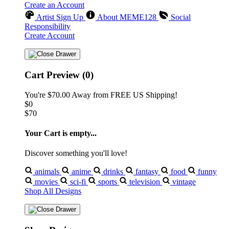
Create an Account
Artist Sign Up
About MEME128
Social
Responsibility
Create Account
Cart Preview (0)
You're
$70.00
Away from
FREE US Shipping!
$0
$70
Your Cart is empty...
Discover something you'll love!
animals
anime
drinks
fantasy
food
funny
movies
sci-fi
sports
television
vintage
Shop All Designs