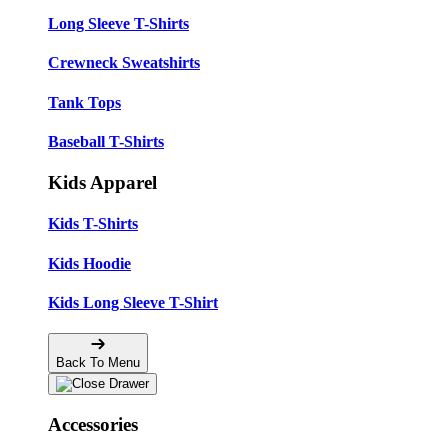
Long Sleeve T-Shirts
Crewneck Sweatshirts
Tank Tops
Baseball T-Shirts
Kids Apparel
Kids T-Shirts
Kids Hoodie
Kids Long Sleeve T-Shirt
Back To Menu
Accessories