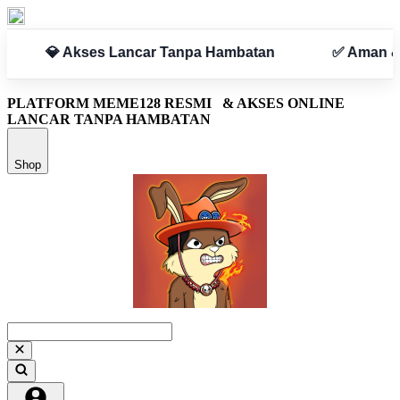
tan
✅ Aman & Terpercaya
PLATFORM MEME128 RESMI
& AKSES ONLINE
LANCAR TANPA HAMBATAN
Shop