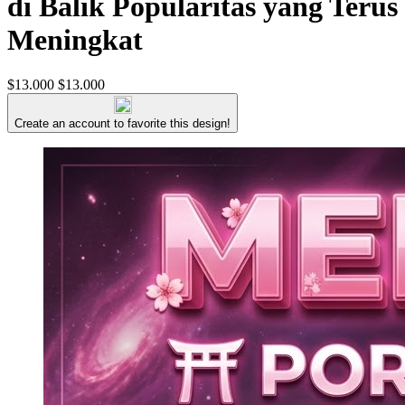
di Balik Popularitas yang Terus
Meningkat
$13.000
$13.000
Create an account to favorite this design!