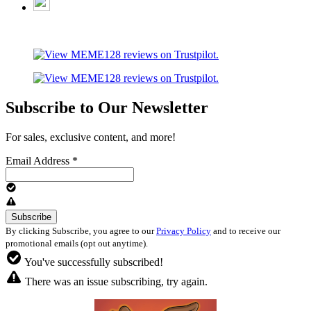
Subscribe to Our Newsletter
For sales, exclusive content, and more!
Email Address
*
By clicking Subscribe, you agree to our
Privacy Policy
and to receive our
promotional emails (opt out anytime).
You've successfully subscribed!
There was an issue subscribing, try again.