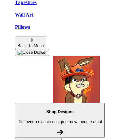
Tapestries
Wall Art
Pillows
Back To Menu
Shop Designs
Discover a classic design or new favorite artist