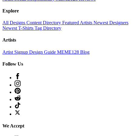
Explore
All Designs
Content Directory
Featured Artists
Newest Designers
Newest T-Shirts
Tag Directory
Artists
Artist Signup
Design Guide
MEME128 Blog
Follow Us
We Accept