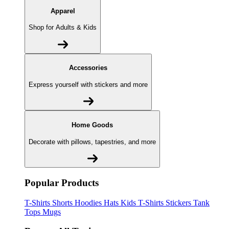
Apparel
Shop for Adults & Kids
Accessories
Express yourself with stickers and more
Home Goods
Decorate with pillows, tapestries, and more
Popular Products
T-Shirts
Shorts
Hoodies
Hats
Kids T-Shirts
Stickers
Tank
Tops
Mugs