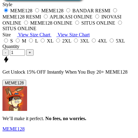
Style
MEME128
MEME128
BANDAR RESMI
MEME128 RESMI
APLIKASI ONLINE
INOVASI
ONLINE
MEME128 ONLINE
SITUS ONLINE
SITUS ONLINE
Size
View Size Chart
View Size Chart
S
M
L
XL
2XL
3XL
4XL
5XL
Quantity
-
+
Get
Unlock 15%
OFF Instantly When You Buy
20+ MEME128
MEME128
We’ll make it perfect.
No fees, no worries.
MEME128