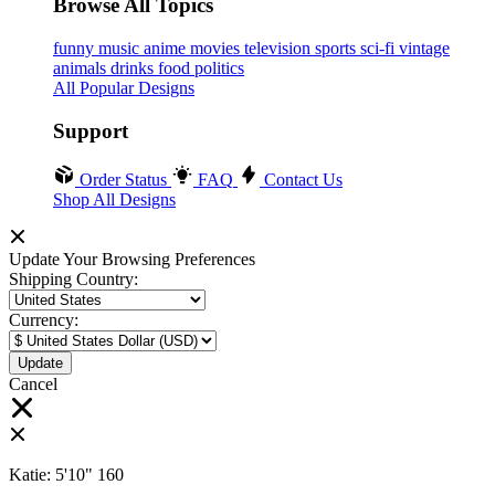
Browse All Topics
funny
music
anime
movies
television
sports
sci-fi
vintage
animals
drinks
food
politics
All Popular Designs
Support
Order Status
FAQ
Contact Us
Shop All Designs
Update Your Browsing Preferences
Shipping Country:
Currency:
Cancel
Katie:
5'10"
160