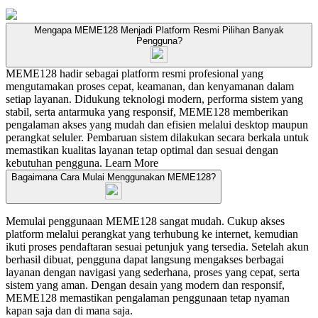
Mengapa MEME128 Menjadi Platform Resmi Pilihan Banyak
Pengguna?
MEME128 hadir sebagai platform resmi profesional yang
mengutamakan proses cepat, keamanan, dan kenyamanan dalam
setiap layanan. Didukung teknologi modern, performa sistem yang
stabil, serta antarmuka yang responsif, MEME128 memberikan
pengalaman akses yang mudah dan efisien melalui desktop maupun
perangkat seluler. Pembaruan sistem dilakukan secara berkala untuk
memastikan kualitas layanan tetap optimal dan sesuai dengan
kebutuhan pengguna.
Learn More
Bagaimana Cara Mulai Menggunakan MEME128?
Memulai penggunaan MEME128 sangat mudah. Cukup akses
platform melalui perangkat yang terhubung ke internet, kemudian
ikuti proses pendaftaran sesuai petunjuk yang tersedia. Setelah akun
berhasil dibuat, pengguna dapat langsung mengakses berbagai
layanan dengan navigasi yang sederhana, proses yang cepat, serta
sistem yang aman. Dengan desain yang modern dan responsif,
MEME128 memastikan pengalaman penggunaan tetap nyaman
kapan saja dan di mana saja.