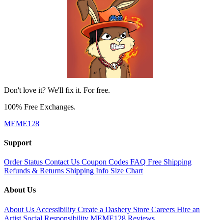
Don't love it? We'll fix it. For free.
100% Free Exchanges.
MEME128
Support
Order Status
Contact Us
Coupon Codes
FAQ
Free Shipping
Refunds & Returns
Shipping Info
Size Chart
About Us
About Us
Accessibility
Create a Dashery Store
Careers
Hire an
Artist
Social Responsibility
MEME128 Reviews