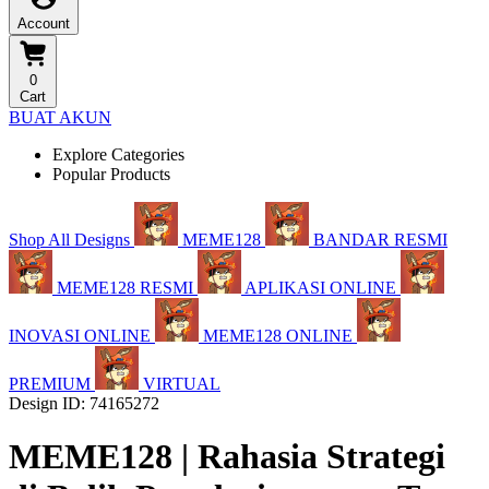
Account
0
Cart
BUAT AKUN
Explore Categories
Popular Products
Shop All Designs
MEME128
BANDAR RESMI
MEME128 RESMI
APLIKASI ONLINE
INOVASI ONLINE
MEME128 ONLINE
PREMIUM
VIRTUAL
Design ID: 74165272
MEME128 | Rahasia Strategi