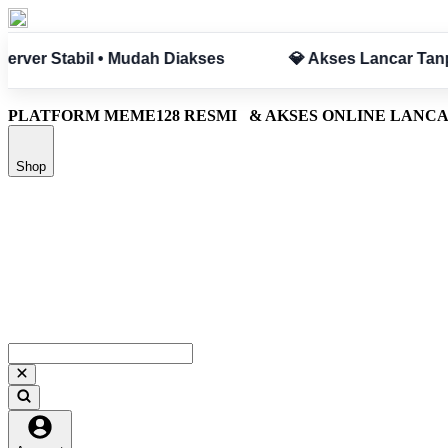
a Hambatan
✅ Aman & Terpercaya
PLATFORM MEME128 RESMI
& AKSES ONLINE LANC
Shop