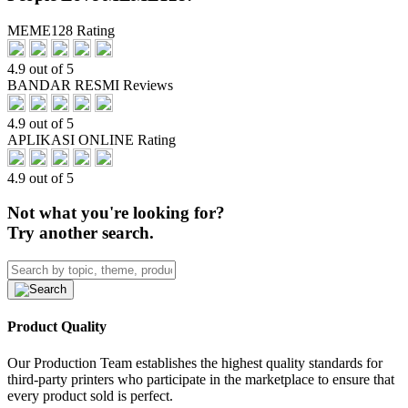
MEME128 Rating
4.9 out of 5
BANDAR RESMI Reviews
4.9 out of 5
APLIKASI ONLINE Rating
4.9 out of 5
Not what you're looking for?
Try another search.
Product Quality
Our Production Team establishes the highest quality standards for
third-party printers who participate in the marketplace to ensure that
every product sold is perfect.