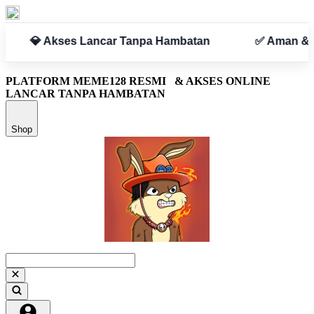
n
✅ Aman & Terpercaya
PLATFORM MEME128 RESMI
& AKSES ONLINE
LANCAR TANPA HAMBATAN
Shop