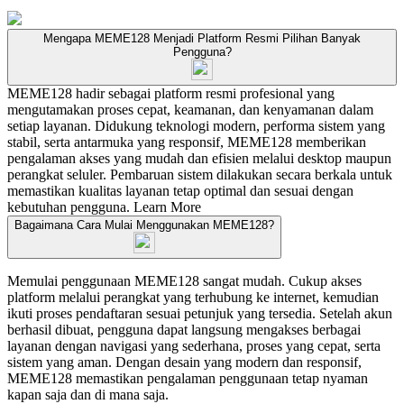
Mengapa MEME128 Menjadi Platform Resmi Pilihan Banyak
Pengguna?
MEME128 hadir sebagai platform resmi profesional yang
mengutamakan proses cepat, keamanan, dan kenyamanan dalam
setiap layanan. Didukung teknologi modern, performa sistem yang
stabil, serta antarmuka yang responsif, MEME128 memberikan
pengalaman akses yang mudah dan efisien melalui desktop maupun
perangkat seluler. Pembaruan sistem dilakukan secara berkala untuk
memastikan kualitas layanan tetap optimal dan sesuai dengan
kebutuhan pengguna.
Learn More
Bagaimana Cara Mulai Menggunakan MEME128?
Memulai penggunaan MEME128 sangat mudah. Cukup akses
platform melalui perangkat yang terhubung ke internet, kemudian
ikuti proses pendaftaran sesuai petunjuk yang tersedia. Setelah akun
berhasil dibuat, pengguna dapat langsung mengakses berbagai
layanan dengan navigasi yang sederhana, proses yang cepat, serta
sistem yang aman. Dengan desain yang modern dan responsif,
MEME128 memastikan pengalaman penggunaan tetap nyaman
kapan saja dan di mana saja.