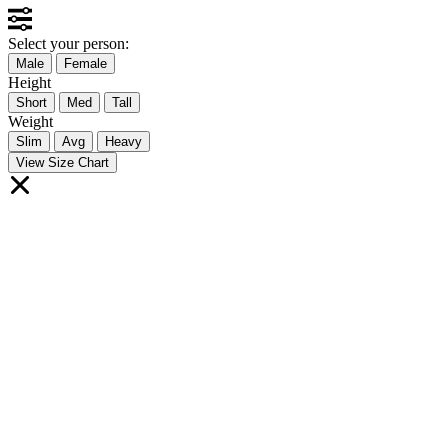
Select your person:
Male
Female
Height
Short
Med
Tall
Weight
Slim
Avg
Heavy
View Size Chart