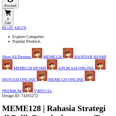
Account
0
Cart
BUAT AKUN
Explore Categories
Popular Products
Shop All Designs
MEME128
BANDAR RESMI
MEME128 RESMI
APLIKASI ONLINE
INOVASI ONLINE
MEME128 ONLINE
PREMIUM
VIRTUAL
Design ID: 74165272
MEME128 | Rahasia Strategi