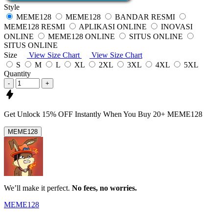
Style
MEME128
MEME128
BANDAR RESMI
MEME128 RESMI
APLIKASI ONLINE
INOVASI
ONLINE
MEME128 ONLINE
SITUS ONLINE
SITUS ONLINE
Size
View Size Chart
View Size Chart
S
M
L
XL
2XL
3XL
4XL
5XL
Quantity
-
+
Get
Unlock 15%
OFF Instantly When You Buy
20+ MEME128
MEME128
We’ll make it perfect.
No fees, no worries.
MEME128