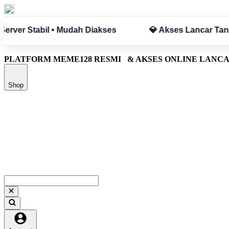
npa Hambatan
✅ Aman & Terpercaya
PLATFORM MEME128 RESMI
& AKSES ONLINE LANC
Shop