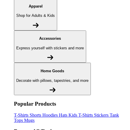
Apparel
Shop for Adults & Kids
Accessories
Express yourself with stickers and more
Home Goods
Decorate with pillows, tapestries, and more
Popular Products
T-Shirts
Shorts
Hoodies
Hats
Kids T-Shirts
Stickers
Tank
Tops
Mugs