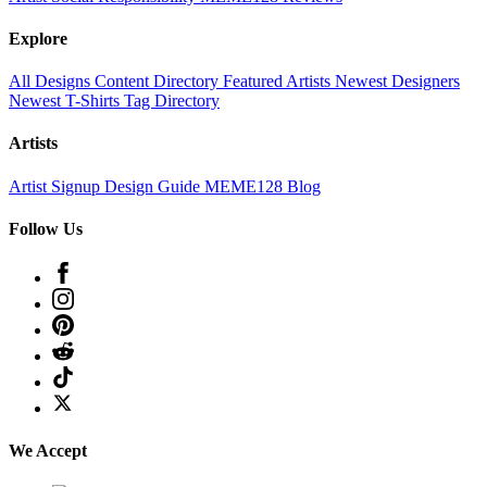
Explore
All Designs
Content Directory
Featured Artists
Newest Designers
Newest T-Shirts
Tag Directory
Artists
Artist Signup
Design Guide
MEME128 Blog
Follow Us
We Accept