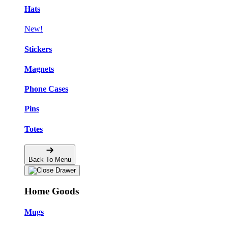
Hats
New!
Stickers
Magnets
Phone Cases
Pins
Totes
Back To Menu
Home Goods
Mugs