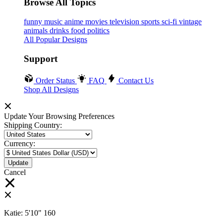
Browse All Topics
funny
music
anime
movies
television
sports
sci-fi
vintage
animals
drinks
food
politics
All Popular Designs
Support
Order Status
FAQ
Contact Us
Shop All Designs
Update Your Browsing Preferences
Shipping Country:
Currency:
Cancel
Katie:
5'10"
160