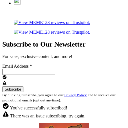
Subscribe to Our Newsletter
For sales, exclusive content, and more!
Email Address
*
By clicking Subscribe, you agree to our
Privacy Policy
and to receive our
promotional emails (opt out anytime).
You've successfully subscribed!
There was an issue subscribing, try again.