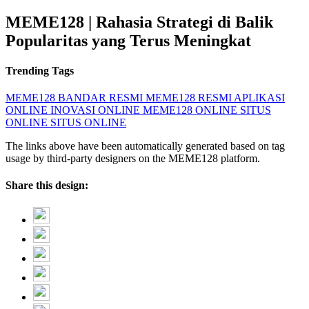
MEME128 | Rahasia Strategi di Balik
Popularitas yang Terus Meningkat
Trending Tags
MEME128
BANDAR RESMI
MEME128 RESMI
APLIKASI
ONLINE
INOVASI ONLINE
MEME128 ONLINE
SITUS
ONLINE
SITUS ONLINE
The links above have been automatically generated based on tag
usage by third-party designers on the MEME128 platform.
Share this design: