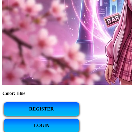
Color:
Blue
REGISTER
LOGIN