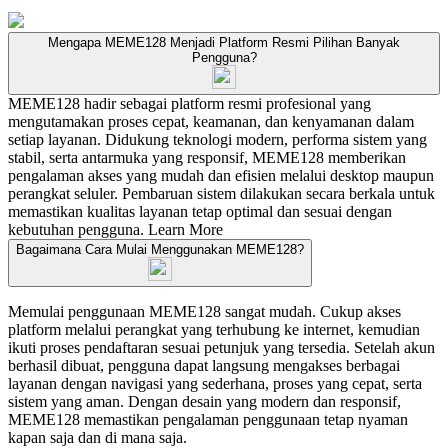
Mengapa MEME128 Menjadi Platform Resmi Pilihan Banyak
Pengguna?
MEME128 hadir sebagai platform resmi profesional yang
mengutamakan proses cepat, keamanan, dan kenyamanan dalam
setiap layanan. Didukung teknologi modern, performa sistem yang
stabil, serta antarmuka yang responsif, MEME128 memberikan
pengalaman akses yang mudah dan efisien melalui desktop maupun
perangkat seluler. Pembaruan sistem dilakukan secara berkala untuk
memastikan kualitas layanan tetap optimal dan sesuai dengan
kebutuhan pengguna.
Learn More
Bagaimana Cara Mulai Menggunakan MEME128?
Memulai penggunaan MEME128 sangat mudah. Cukup akses
platform melalui perangkat yang terhubung ke internet, kemudian
ikuti proses pendaftaran sesuai petunjuk yang tersedia. Setelah akun
berhasil dibuat, pengguna dapat langsung mengakses berbagai
layanan dengan navigasi yang sederhana, proses yang cepat, serta
sistem yang aman. Dengan desain yang modern dan responsif,
MEME128 memastikan pengalaman penggunaan tetap nyaman
kapan saja dan di mana saja.