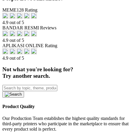
MEME128 Rating
4.9 out of 5
BANDAR RESMI Reviews
4.9 out of 5
APLIKASI ONLINE Rating
4.9 out of 5
Not what you're looking for?
Try another search.
Product Quality
Our Production Team establishes the highest quality standards for
third-party printers who participate in the marketplace to ensure that
every product sold is perfect.