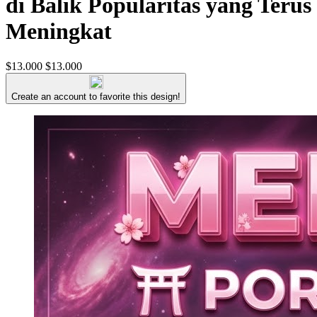
di Balik Popularitas yang Terus
Meningkat
$13.000
$13.000
Create an account to favorite this design!