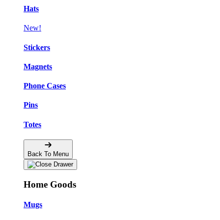
Hats
New!
Stickers
Magnets
Phone Cases
Pins
Totes
Back To Menu
Home Goods
Mugs