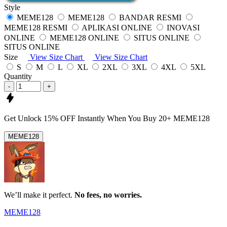
Style
MEME128
MEME128
BANDAR RESMI
MEME128 RESMI
APLIKASI ONLINE
INOVASI
ONLINE
MEME128 ONLINE
SITUS ONLINE
SITUS ONLINE
Size
View Size Chart
View Size Chart
S
M
L
XL
2XL
3XL
4XL
5XL
Quantity
-
+
Get
Unlock 15%
OFF Instantly When You Buy
20+ MEME128
MEME128
We’ll make it perfect.
No fees, no worries.
MEME128