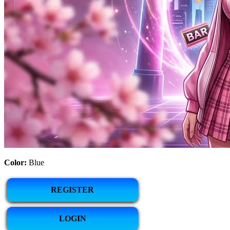
Color:
Blue
REGISTER
LOGIN