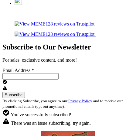
Subscribe to Our Newsletter
For sales, exclusive content, and more!
Email Address
*
By clicking Subscribe, you agree to our
Privacy Policy
and to receive our
promotional emails (opt out anytime).
You've successfully subscribed!
There was an issue subscribing, try again.