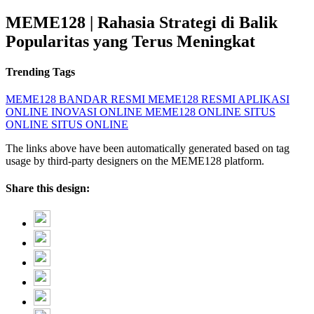
MEME128 | Rahasia Strategi di Balik
Popularitas yang Terus Meningkat
Trending Tags
MEME128
BANDAR RESMI
MEME128 RESMI
APLIKASI
ONLINE
INOVASI ONLINE
MEME128 ONLINE
SITUS
ONLINE
SITUS ONLINE
The links above have been automatically generated based on tag
usage by third-party designers on the MEME128 platform.
Share this design: