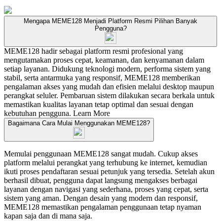
Mengapa MEME128 Menjadi Platform Resmi Pilihan Banyak
Pengguna?
MEME128 hadir sebagai platform resmi profesional yang
mengutamakan proses cepat, keamanan, dan kenyamanan dalam
setiap layanan. Didukung teknologi modern, performa sistem yang
stabil, serta antarmuka yang responsif, MEME128 memberikan
pengalaman akses yang mudah dan efisien melalui desktop maupun
perangkat seluler. Pembaruan sistem dilakukan secara berkala untuk
memastikan kualitas layanan tetap optimal dan sesuai dengan
kebutuhan pengguna.
Learn More
Bagaimana Cara Mulai Menggunakan MEME128?
Memulai penggunaan MEME128 sangat mudah. Cukup akses
platform melalui perangkat yang terhubung ke internet, kemudian
ikuti proses pendaftaran sesuai petunjuk yang tersedia. Setelah akun
berhasil dibuat, pengguna dapat langsung mengakses berbagai
layanan dengan navigasi yang sederhana, proses yang cepat, serta
sistem yang aman. Dengan desain yang modern dan responsif,
MEME128 memastikan pengalaman penggunaan tetap nyaman
kapan saja dan di mana saja.