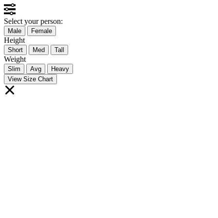
Select your person:
Male
Female
Height
Short
Med
Tall
Weight
Slim
Avg
Heavy
View Size Chart