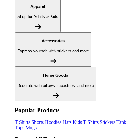
Apparel
Shop for Adults & Kids
Accessories
Express yourself with stickers and more
Home Goods
Decorate with pillows, tapestries, and more
Popular Products
T-Shirts
Shorts
Hoodies
Hats
Kids T-Shirts
Stickers
Tank
Tops
Mugs