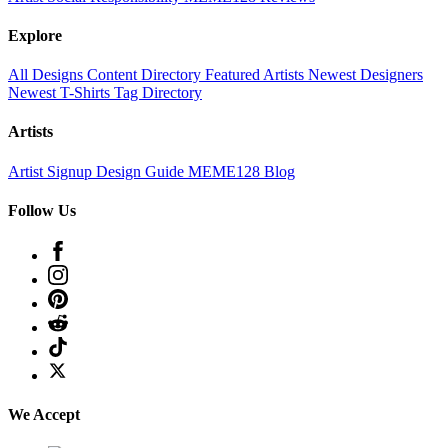
Explore
All Designs
Content Directory
Featured Artists
Newest Designers
Newest T-Shirts
Tag Directory
Artists
Artist Signup
Design Guide
MEME128 Blog
Follow Us
We Accept