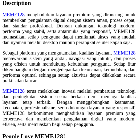
Description
MEME128
menghadirkan layanan premium yang dirancang untuk
memberikan pengalaman digital dengan sistem aman, proses cepat,
dan standar profesional. Dengan dukungan teknologi modern,
performa yang stabil, serta antarmuka yang responsif, MEME128
memastikan setiap pengguna dapat menikmati akses yang mudah
dan nyaman melalui desktop maupun perangkat seluler kapan saja.
Sebagai platform yang mengutamakan kualitas layanan,
MEME128
menawarkan sistem yang andal, navigasi yang intuitif, dan proses
yang efisien untuk mendukung kebutuhan pengguna. Setiap fitur
dikembangkan dengan mengedepankan keamanan, kemudahan, dan
performa optimal sehingga setiap aktivitas dapat dilakukan secara
praktis dan lancar.
MEME128
terus melakukan inovasi melalui pembaruan teknologi
dan peningkatan sistem secara berkala demi menjaga kualitas
layanan tetap terbaik. Dengan menggabungkan keamanan,
kecepatan, profesionalisme, serta dukungan layanan yang responsif,
MEME128 berkomitmen menghadirkan layanan premium yang
terpercaya dan memberikan pengalaman digital yang modern,
efisien, serta memuaskan bagi setiap pengguna.
People Love MEME128!