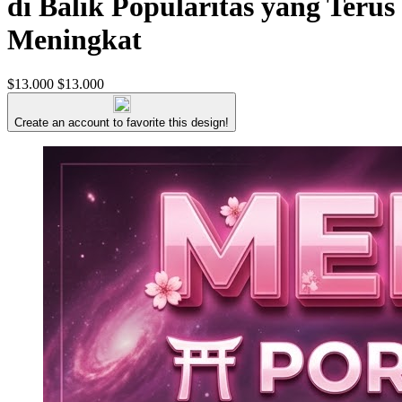
di Balik Popularitas yang Terus
Meningkat
$13.000
$13.000
Create an account to favorite this design!