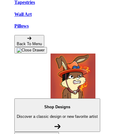
Tapestries
Wall Art
Pillows
Back To Menu
Shop Designs
Discover a classic design or new favorite artist