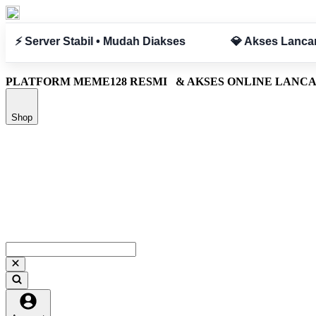
s Lancar Tanpa Hambatan
✅ Aman & Terpercaya
PLATFORM MEME128 RESMI
& AKSES ONLINE LANC
Shop