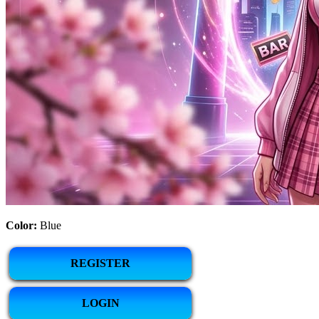
Color:
Blue
REGISTER
LOGIN