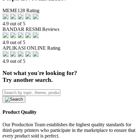
MEME128 Rating
4.9 out of 5
BANDAR RESMI Reviews
4.9 out of 5
APLIKASI ONLINE Rating
4.9 out of 5
Not what you're looking for?
Try another search.
Product Quality
Our Production Team establishes the highest quality standards for
third-party printers who participate in the marketplace to ensure that
every product sold is perfect.