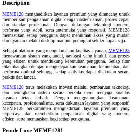
Description
MEME128
menghadirkan layanan premium yang dirancang untuk
memberikan pengalaman digital dengan sistem aman, proses cepat,
dan standar profesional. Dengan dukungan teknologi modern,
performa yang stabil, serta antarmuka yang responsif, MEME128
memastikan setiap pengguna dapat menikmati akses yang mudah
dan nyaman melalui desktop maupun perangkat seluler kapan saja.
Sebagai platform yang mengutamakan kualitas layanan,
MEME128
menawarkan sistem yang andal, navigasi yang intuitif, dan proses
yang efisien untuk mendukung kebutuhan pengguna. Setiap fitur
dikembangkan dengan mengedepankan keamanan, kemudahan, dan
performa optimal sehingga setiap aktivitas dapat dilakukan secara
praktis dan lancar.
MEME128
terus melakukan inovasi melalui pembaruan teknologi
dan peningkatan sistem secara berkala demi menjaga kualitas
layanan tetap terbaik. Dengan menggabungkan keamanan,
kecepatan, profesionalisme, serta dukungan layanan yang responsif,
MEME128 berkomitmen menghadirkan layanan premium yang
terpercaya dan memberikan pengalaman digital yang modern,
efisien, serta memuaskan bagi setiap pengguna.
People Love MEME128!