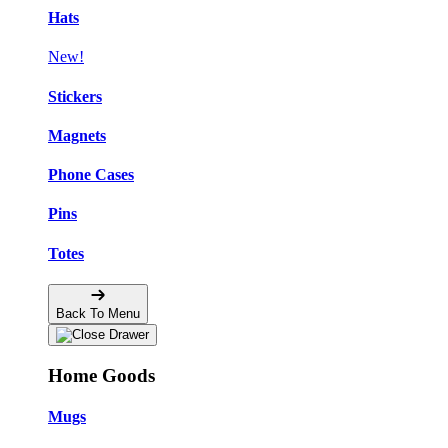
Hats
New!
Stickers
Magnets
Phone Cases
Pins
Totes
Back To Menu
Home Goods
Mugs