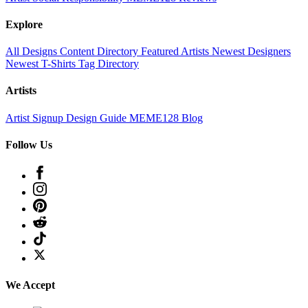
Explore
All Designs
Content Directory
Featured Artists
Newest Designers
Newest T-Shirts
Tag Directory
Artists
Artist Signup
Design Guide
MEME128 Blog
Follow Us
We Accept