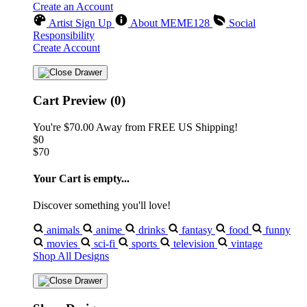
Create an Account
Artist Sign Up
About MEME128
Social
Responsibility
Create Account
Cart Preview (0)
You're
$70.00
Away from
FREE US Shipping!
$0
$70
Your Cart is empty...
Discover something you'll love!
animals
anime
drinks
fantasy
food
funny
movies
sci-fi
sports
television
vintage
Shop All Designs