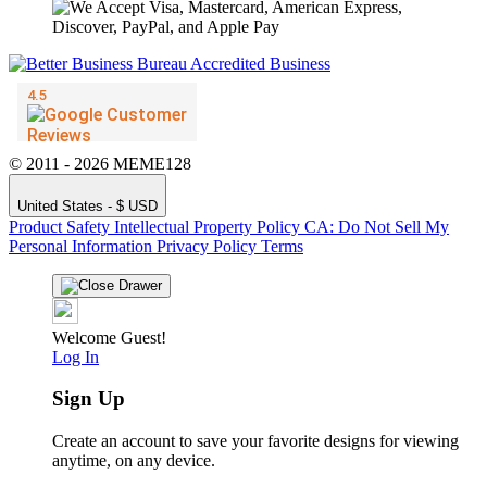
© 2011 - 2026 MEME128
United States - $ USD
Product Safety
Intellectual Property Policy
CA: Do Not Sell My
Personal Information
Privacy Policy
Terms
Welcome Guest!
Log In
Sign Up
Create an account to save your favorite designs for viewing
anytime, on any device.