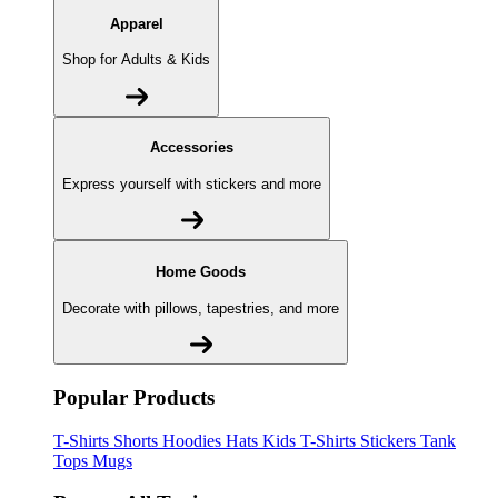
Apparel
Shop for Adults & Kids
Accessories
Express yourself with stickers and more
Home Goods
Decorate with pillows, tapestries, and more
Popular Products
T-Shirts
Shorts
Hoodies
Hats
Kids T-Shirts
Stickers
Tank
Tops
Mugs