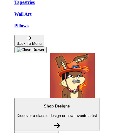
Tapestries
Wall Art
Pillows
Back To Menu
Shop Designs
Discover a classic design or new favorite artist