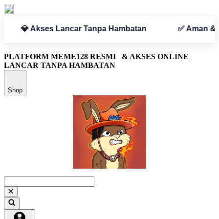
✅ Aman & Terpercaya
PLATFORM MEME128 RESMI
& AKSES ONLINE
LANCAR TANPA HAMBATAN
Shop