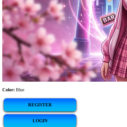
Color:
Blue
REGISTER
LOGIN