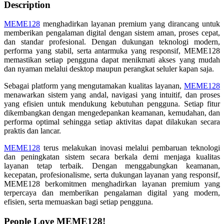
Description
MEME128
menghadirkan layanan premium yang dirancang untuk
memberikan pengalaman digital dengan sistem aman, proses cepat,
dan standar profesional. Dengan dukungan teknologi modern,
performa yang stabil, serta antarmuka yang responsif, MEME128
memastikan setiap pengguna dapat menikmati akses yang mudah
dan nyaman melalui desktop maupun perangkat seluler kapan saja.
Sebagai platform yang mengutamakan kualitas layanan,
MEME128
menawarkan sistem yang andal, navigasi yang intuitif, dan proses
yang efisien untuk mendukung kebutuhan pengguna. Setiap fitur
dikembangkan dengan mengedepankan keamanan, kemudahan, dan
performa optimal sehingga setiap aktivitas dapat dilakukan secara
praktis dan lancar.
MEME128
terus melakukan inovasi melalui pembaruan teknologi
dan peningkatan sistem secara berkala demi menjaga kualitas
layanan tetap terbaik. Dengan menggabungkan keamanan,
kecepatan, profesionalisme, serta dukungan layanan yang responsif,
MEME128 berkomitmen menghadirkan layanan premium yang
terpercaya dan memberikan pengalaman digital yang modern,
efisien, serta memuaskan bagi setiap pengguna.
People Love MEME128!