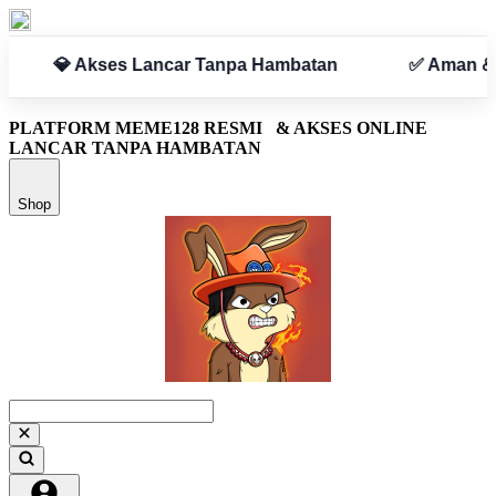
✅ Aman & Terpercaya
PLATFORM MEME128 RESMI
& AKSES ONLINE
LANCAR TANPA HAMBATAN
Shop