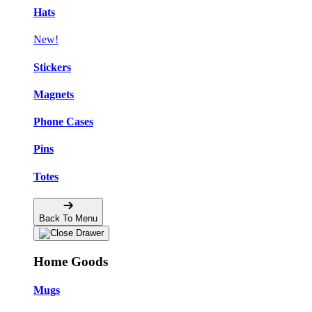
Hats
New!
Stickers
Magnets
Phone Cases
Pins
Totes
Back To Menu
Home Goods
Mugs