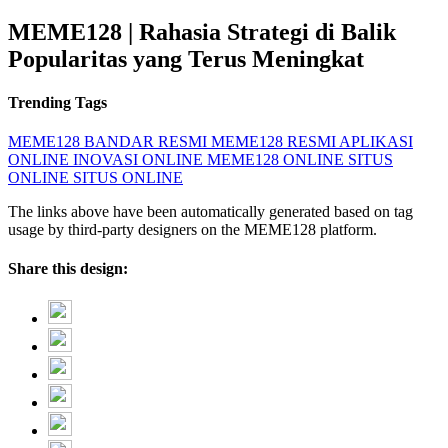
MEME128 | Rahasia Strategi di Balik
Popularitas yang Terus Meningkat
Trending Tags
MEME128
BANDAR RESMI
MEME128 RESMI
APLIKASI
ONLINE
INOVASI ONLINE
MEME128 ONLINE
SITUS
ONLINE
SITUS ONLINE
The links above have been automatically generated based on tag
usage by third-party designers on the MEME128 platform.
Share this design: