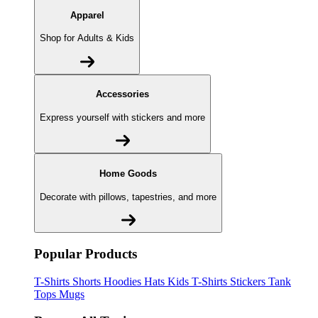
Apparel
Shop for Adults & Kids
Accessories
Express yourself with stickers and more
Home Goods
Decorate with pillows, tapestries, and more
Popular Products
T-Shirts
Shorts
Hoodies
Hats
Kids T-Shirts
Stickers
Tank
Tops
Mugs