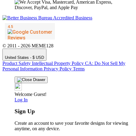
© 2011 - 2026 MEME128
United States - $ USD
Product Safety
Intellectual Property Policy
CA: Do Not Sell My
Personal Information
Privacy Policy
Terms
Welcome Guest!
Log In
Sign Up
Create an account to save your favorite designs for viewing
anytime, on any device.