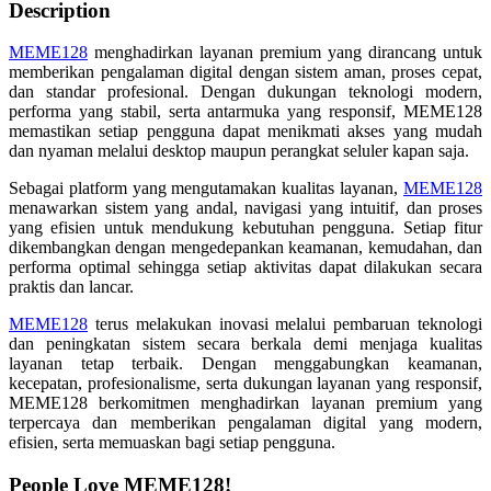
Description
MEME128
menghadirkan layanan premium yang dirancang untuk
memberikan pengalaman digital dengan sistem aman, proses cepat,
dan standar profesional. Dengan dukungan teknologi modern,
performa yang stabil, serta antarmuka yang responsif, MEME128
memastikan setiap pengguna dapat menikmati akses yang mudah
dan nyaman melalui desktop maupun perangkat seluler kapan saja.
Sebagai platform yang mengutamakan kualitas layanan,
MEME128
menawarkan sistem yang andal, navigasi yang intuitif, dan proses
yang efisien untuk mendukung kebutuhan pengguna. Setiap fitur
dikembangkan dengan mengedepankan keamanan, kemudahan, dan
performa optimal sehingga setiap aktivitas dapat dilakukan secara
praktis dan lancar.
MEME128
terus melakukan inovasi melalui pembaruan teknologi
dan peningkatan sistem secara berkala demi menjaga kualitas
layanan tetap terbaik. Dengan menggabungkan keamanan,
kecepatan, profesionalisme, serta dukungan layanan yang responsif,
MEME128 berkomitmen menghadirkan layanan premium yang
terpercaya dan memberikan pengalaman digital yang modern,
efisien, serta memuaskan bagi setiap pengguna.
People Love MEME128!