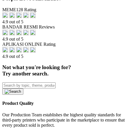
MEME128 Rating
4.9 out of 5
BANDAR RESMI Reviews
4.9 out of 5
APLIKASI ONLINE Rating
4.9 out of 5
Not what you're looking for?
Try another search.
Product Quality
Our Production Team establishes the highest quality standards for
third-party printers who participate in the marketplace to ensure that
every product sold is perfect.