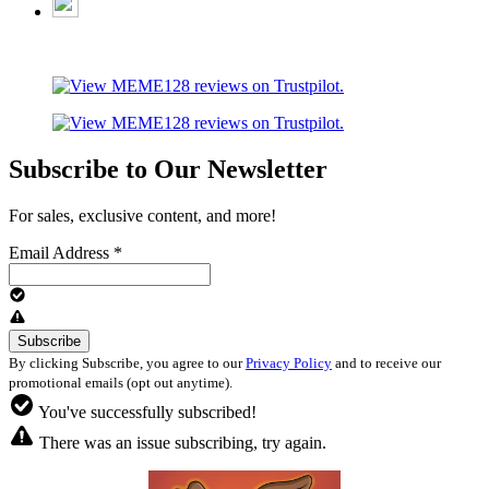
Subscribe to Our Newsletter
For sales, exclusive content, and more!
Email Address
*
By clicking Subscribe, you agree to our
Privacy Policy
and to receive our
promotional emails (opt out anytime).
You've successfully subscribed!
There was an issue subscribing, try again.