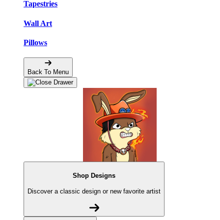
Tapestries
Wall Art
Pillows
Back To Menu
Shop Designs
Discover a classic design or new favorite artist