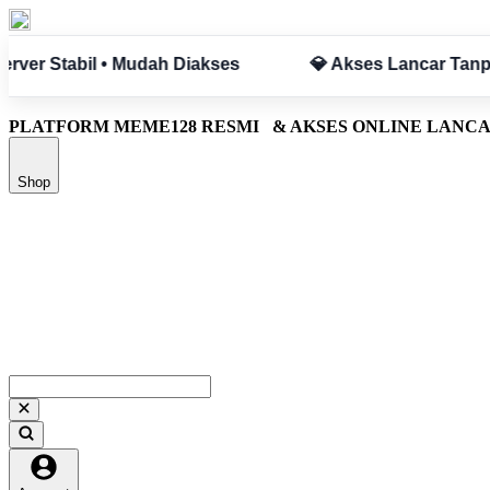
ncar Tanpa Hambatan
✅ Aman & Terpercaya
PLATFORM MEME128 RESMI
& AKSES ONLINE LANC
Shop