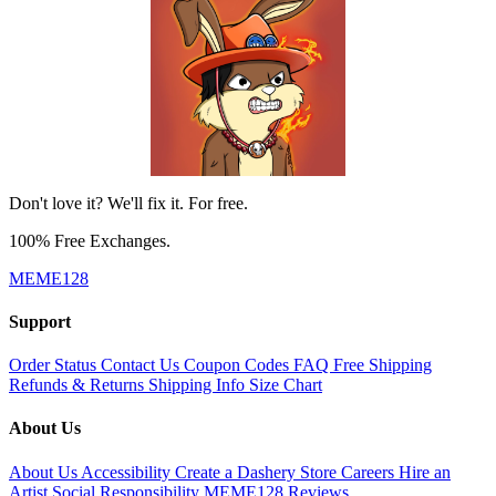
Don't love it? We'll fix it. For free.
100% Free Exchanges.
MEME128
Support
Order Status
Contact Us
Coupon Codes
FAQ
Free Shipping
Refunds & Returns
Shipping Info
Size Chart
About Us
About Us
Accessibility
Create a Dashery Store
Careers
Hire an
Artist
Social Responsibility
MEME128 Reviews