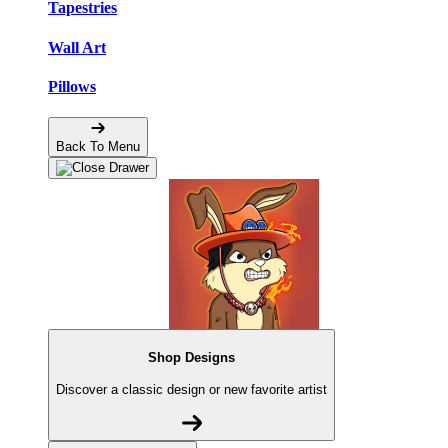
Tapestries
Wall Art
Pillows
Back To Menu
Shop Designs
Discover a classic design or new favorite artist