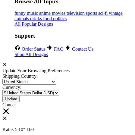
Browse All Topics
funny
music
anime
movies
television
sports
sci-fi
vintage
animals
drinks
food
politics
All Popular Designs
Support
Order Status
FAQ
Contact Us
Shop All Designs
Update Your Browsing Preferences
Shipping Country:
Currency:
Cancel
Katie:
5'10"
160