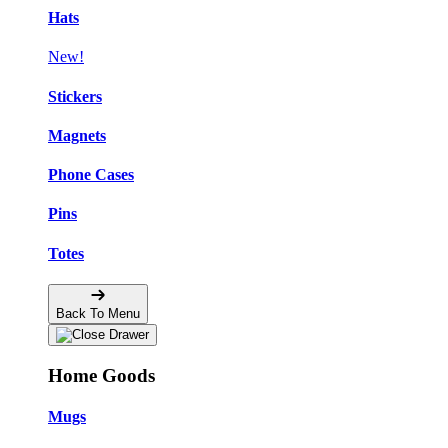
Hats
New!
Stickers
Magnets
Phone Cases
Pins
Totes
Back To Menu
Home Goods
Mugs