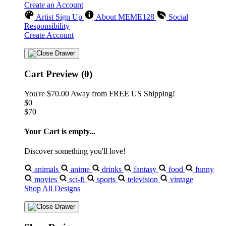
Create an Account
Artist Sign Up
About MEME128
Social
Responsibility
Create Account
Cart Preview (0)
You're
$70.00
Away from
FREE US Shipping!
$0
$70
Your Cart is empty...
Discover something you'll love!
animals
anime
drinks
fantasy
food
funny
movies
sci-fi
sports
television
vintage
Shop All Designs