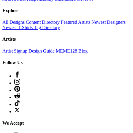
Explore
All Designs
Content Directory
Featured Artists
Newest Designers
Newest T-Shirts
Tag Directory
Artists
Artist Signup
Design Guide
MEME128 Blog
Follow Us
We Accept