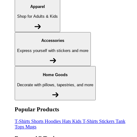
Apparel
Shop for Adults & Kids
Accessories
Express yourself with stickers and more
Home Goods
Decorate with pillows, tapestries, and more
Popular Products
T-Shirts
Shorts
Hoodies
Hats
Kids T-Shirts
Stickers
Tank
Tops
Mugs