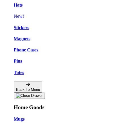
Hats
New!
Stickers
Magnets
Phone Cases
Pins
Totes
Back To Menu
Home Goods
Mugs