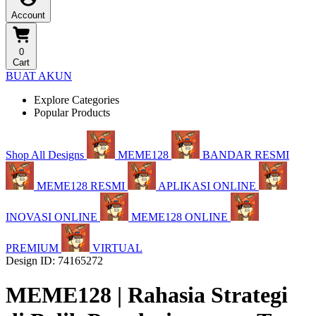
Account
0
Cart
BUAT AKUN
Explore Categories
Popular Products
Shop All Designs
MEME128
BANDAR RESMI
MEME128 RESMI
APLIKASI ONLINE
INOVASI ONLINE
MEME128 ONLINE
PREMIUM
VIRTUAL
Design ID: 74165272
MEME128 | Rahasia Strategi