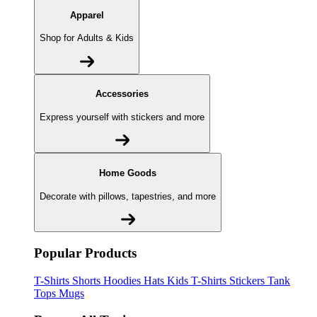
Apparel
Shop for Adults & Kids
Accessories
Express yourself with stickers and more
Home Goods
Decorate with pillows, tapestries, and more
Popular Products
T-Shirts
Shorts
Hoodies
Hats
Kids T-Shirts
Stickers
Tank
Tops
Mugs