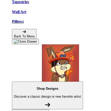
Tapestries
Wall Art
Pillows
Back To Menu
Shop Designs
Discover a classic design or new favorite artist