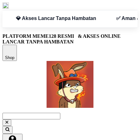
✅ Aman & Terpercaya
PLATFORM MEME128 RESMI
& AKSES ONLINE
LANCAR TANPA HAMBATAN
Shop