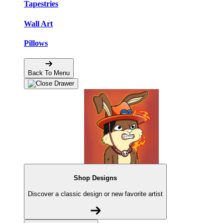
Tapestries
Wall Art
Pillows
Back To Menu
Shop Designs
Discover a classic design or new favorite artist