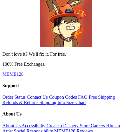
Don't love it? We'll fix it. For free.
100% Free Exchanges.
MEME128
Support
Order Status
Contact Us
Coupon Codes
FAQ
Free Shipping
Refunds & Returns
Shipping Info
Size Chart
About Us
About Us
Accessibility
Create a Dashery Store
Careers
Hire an
Artist
Social Responsibility
MEME128 Reviews