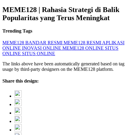
MEME128 | Rahasia Strategi di Balik
Popularitas yang Terus Meningkat
Trending Tags
MEME128
BANDAR RESMI
MEME128 RESMI
APLIKASI
ONLINE
INOVASI ONLINE
MEME128 ONLINE
SITUS
ONLINE
SITUS ONLINE
The links above have been automatically generated based on tag
usage by third-party designers on the MEME128 platform.
Share this design: