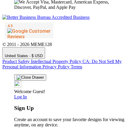
© 2011 - 2026 MEME128
United States - $ USD
Product Safety
Intellectual Property Policy
CA: Do Not Sell My
Personal Information
Privacy Policy
Terms
Welcome Guest!
Log In
Sign Up
Create an account to save your favorite designs for viewing
anytime, on any device.