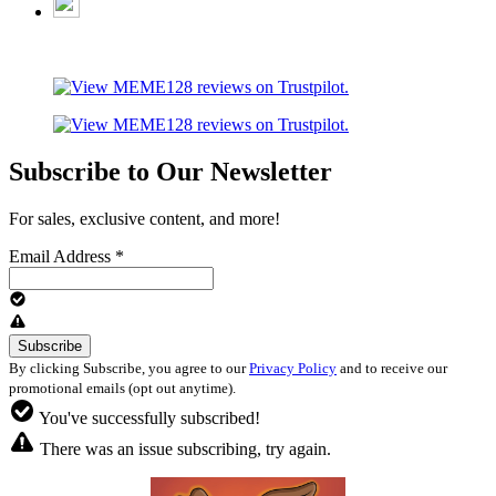
Subscribe to Our Newsletter
For sales, exclusive content, and more!
Email Address
*
By clicking Subscribe, you agree to our
Privacy Policy
and to receive our
promotional emails (opt out anytime).
You've successfully subscribed!
There was an issue subscribing, try again.