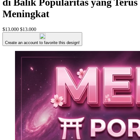
di Balik Popularitas yang Terus
Meningkat
$13.000
$13.000
Create an account to favorite this design!