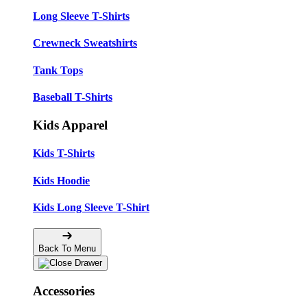
Long Sleeve T-Shirts
Crewneck Sweatshirts
Tank Tops
Baseball T-Shirts
Kids Apparel
Kids T-Shirts
Kids Hoodie
Kids Long Sleeve T-Shirt
Back To Menu
Accessories