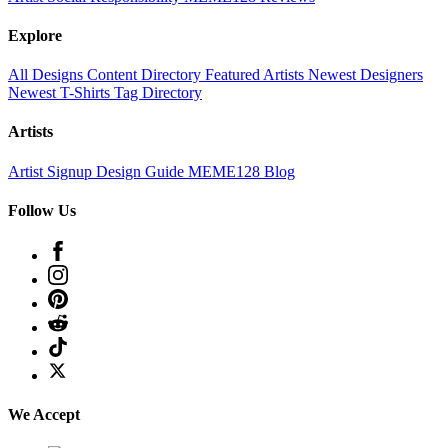
Explore
All Designs
Content Directory
Featured Artists
Newest Designers
Newest T-Shirts
Tag Directory
Artists
Artist Signup
Design Guide
MEME128 Blog
Follow Us
We Accept