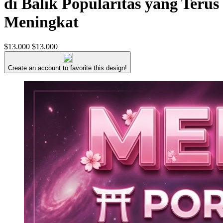
di Balik Popularitas yang Terus
Meningkat
$13.000
$13.000
Create an account to favorite this design!