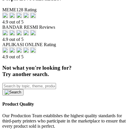
MEME128 Rating
4.9 out of 5
BANDAR RESMI Reviews
4.9 out of 5
APLIKASI ONLINE Rating
4.9 out of 5
Not what you're looking for?
Try another search.
Product Quality
Our Production Team establishes the highest quality standards for
third-party printers who participate in the marketplace to ensure that
every product sold is perfect.