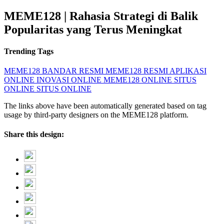
MEME128 | Rahasia Strategi di Balik
Popularitas yang Terus Meningkat
Trending Tags
MEME128
BANDAR RESMI
MEME128 RESMI
APLIKASI
ONLINE
INOVASI ONLINE
MEME128 ONLINE
SITUS
ONLINE
SITUS ONLINE
The links above have been automatically generated based on tag
usage by third-party designers on the MEME128 platform.
Share this design: