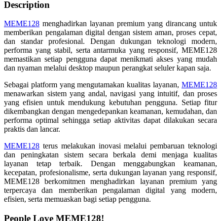
Description
MEME128
menghadirkan layanan premium yang dirancang untuk
memberikan pengalaman digital dengan sistem aman, proses cepat,
dan standar profesional. Dengan dukungan teknologi modern,
performa yang stabil, serta antarmuka yang responsif, MEME128
memastikan setiap pengguna dapat menikmati akses yang mudah
dan nyaman melalui desktop maupun perangkat seluler kapan saja.
Sebagai platform yang mengutamakan kualitas layanan,
MEME128
menawarkan sistem yang andal, navigasi yang intuitif, dan proses
yang efisien untuk mendukung kebutuhan pengguna. Setiap fitur
dikembangkan dengan mengedepankan keamanan, kemudahan, dan
performa optimal sehingga setiap aktivitas dapat dilakukan secara
praktis dan lancar.
MEME128
terus melakukan inovasi melalui pembaruan teknologi
dan peningkatan sistem secara berkala demi menjaga kualitas
layanan tetap terbaik. Dengan menggabungkan keamanan,
kecepatan, profesionalisme, serta dukungan layanan yang responsif,
MEME128 berkomitmen menghadirkan layanan premium yang
terpercaya dan memberikan pengalaman digital yang modern,
efisien, serta memuaskan bagi setiap pengguna.
People Love MEME128!