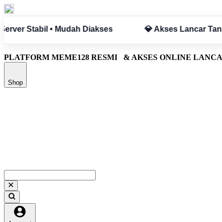
npa Hambatan
✅ Aman & Terpercaya
PLATFORM MEME128 RESMI
& AKSES ONLINE LANC
Shop