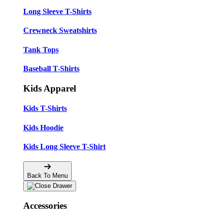
Long Sleeve T-Shirts
Crewneck Sweatshirts
Tank Tops
Baseball T-Shirts
Kids Apparel
Kids T-Shirts
Kids Hoodie
Kids Long Sleeve T-Shirt
Back To Menu
Accessories