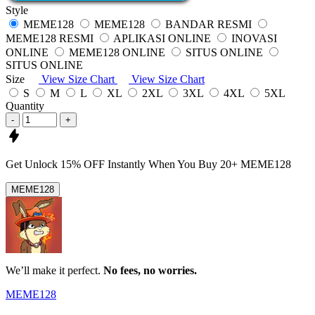
Style
MEME128
MEME128
BANDAR RESMI
MEME128 RESMI
APLIKASI ONLINE
INOVASI
ONLINE
MEME128 ONLINE
SITUS ONLINE
SITUS ONLINE
Size
View Size Chart
View Size Chart
S
M
L
XL
2XL
3XL
4XL
5XL
Quantity
-
+
Get
Unlock 15%
OFF Instantly When You Buy
20+ MEME128
MEME128
We’ll make it perfect.
No fees, no worries.
MEME128