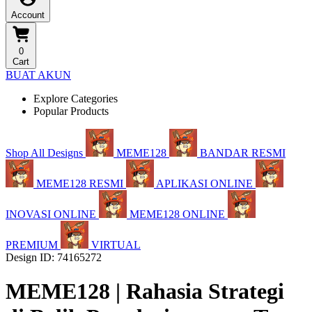
Account
0
Cart
BUAT AKUN
Explore Categories
Popular Products
Shop All Designs
MEME128
BANDAR RESMI
MEME128 RESMI
APLIKASI ONLINE
INOVASI ONLINE
MEME128 ONLINE
PREMIUM
VIRTUAL
Design ID: 74165272
MEME128 | Rahasia Strategi