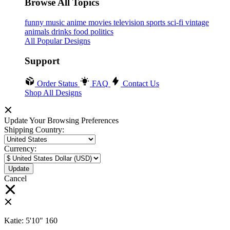
Browse All Topics
funny
music
anime
movies
television
sports
sci-fi
vintage
animals
drinks
food
politics
All Popular Designs
Support
Order Status
FAQ
Contact Us
Shop All Designs
Update Your Browsing Preferences
Shipping Country:
Currency:
Cancel
Katie:
5'10"
160