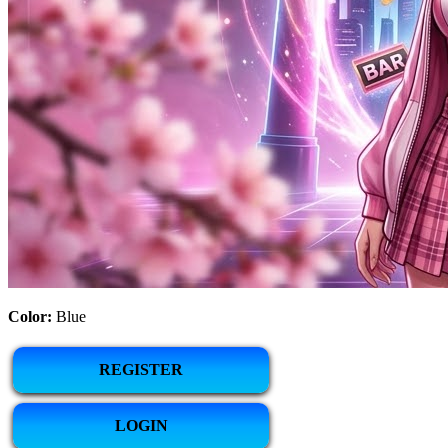
Color:
Blue
REGISTER
LOGIN