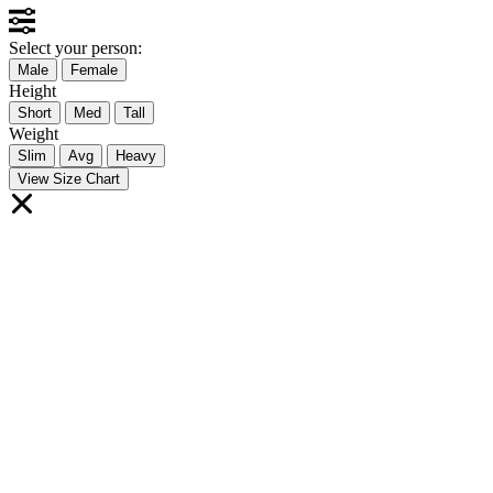
Select your person:
Male
Female
Height
Short
Med
Tall
Weight
Slim
Avg
Heavy
View Size Chart