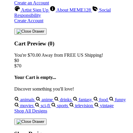
Create an Account
Artist Sign Up
About MEME128
Social
Responsibility
Create Account
Cart Preview (0)
You're
$70.00
Away from
FREE US Shipping!
$0
$70
Your Cart is empty...
Discover something you'll love!
animals
anime
drinks
fantasy
food
funny
movies
sci-fi
sports
television
vintage
Shop All Designs