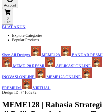
Account
0
Cart
BUAT AKUN
Explore Categories
Popular Products
Shop All Designs
MEME128
BANDAR RESMI
MEME128 RESMI
APLIKASI ONLINE
INOVASI ONLINE
MEME128 ONLINE
PREMIUM
VIRTUAL
Design ID: 74165272
MEME128 | Rahasia Strategi