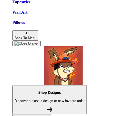
Tapestries
Wall Art
Pillows
Back To Menu
Shop Designs
Discover a classic design or new favorite artist