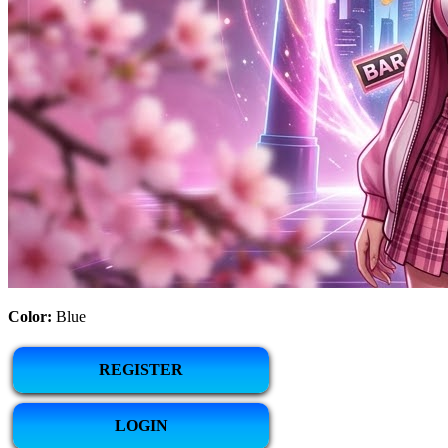
Color:
Blue
REGISTER
LOGIN