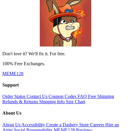
Don't love it? We'll fix it. For free.
100% Free Exchanges.
MEME128
Support
Order Status
Contact Us
Coupon Codes
FAQ
Free Shipping
Refunds & Returns
Shipping Info
Size Chart
About Us
About Us
Accessibility
Create a Dashery Store
Careers
Hire an
Artist
Social Responsibility
MEME128 Reviews