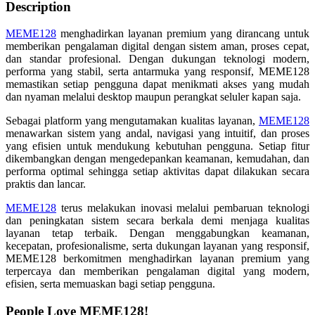
Description
MEME128
menghadirkan layanan premium yang dirancang untuk
memberikan pengalaman digital dengan sistem aman, proses cepat,
dan standar profesional. Dengan dukungan teknologi modern,
performa yang stabil, serta antarmuka yang responsif, MEME128
memastikan setiap pengguna dapat menikmati akses yang mudah
dan nyaman melalui desktop maupun perangkat seluler kapan saja.
Sebagai platform yang mengutamakan kualitas layanan,
MEME128
menawarkan sistem yang andal, navigasi yang intuitif, dan proses
yang efisien untuk mendukung kebutuhan pengguna. Setiap fitur
dikembangkan dengan mengedepankan keamanan, kemudahan, dan
performa optimal sehingga setiap aktivitas dapat dilakukan secara
praktis dan lancar.
MEME128
terus melakukan inovasi melalui pembaruan teknologi
dan peningkatan sistem secara berkala demi menjaga kualitas
layanan tetap terbaik. Dengan menggabungkan keamanan,
kecepatan, profesionalisme, serta dukungan layanan yang responsif,
MEME128 berkomitmen menghadirkan layanan premium yang
terpercaya dan memberikan pengalaman digital yang modern,
efisien, serta memuaskan bagi setiap pengguna.
People Love MEME128!