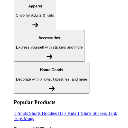
Apparel
Shop for Adults & Kids
Accessories
Express yourself with stickers and more
Home Goods
Decorate with pillows, tapestries, and more
Popular Products
T-Shirts
Shorts
Hoodies
Hats
Kids T-Shirts
Stickers
Tank
Tops
Mugs