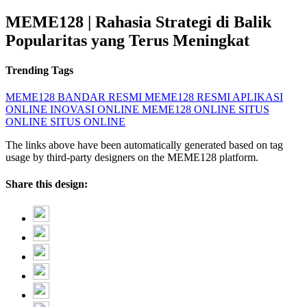
MEME128 | Rahasia Strategi di Balik
Popularitas yang Terus Meningkat
Trending Tags
MEME128
BANDAR RESMI
MEME128 RESMI
APLIKASI
ONLINE
INOVASI ONLINE
MEME128 ONLINE
SITUS
ONLINE
SITUS ONLINE
The links above have been automatically generated based on tag
usage by third-party designers on the MEME128 platform.
Share this design: