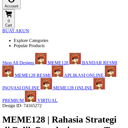
Account
0
Cart
BUAT AKUN
Explore Categories
Popular Products
Shop All Designs
MEME128
BANDAR RESMI
MEME128 RESMI
APLIKASI ONLINE
INOVASI ONLINE
MEME128 ONLINE
PREMIUM
VIRTUAL
Design ID: 74165272
MEME128 | Rahasia Strategi