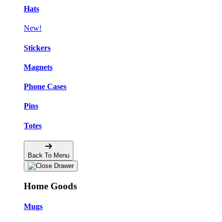
Hats
New!
Stickers
Magnets
Phone Cases
Pins
Totes
Back To Menu
Home Goods
Mugs