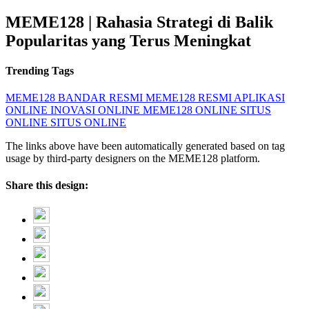
MEME128 | Rahasia Strategi di Balik
Popularitas yang Terus Meningkat
Trending Tags
MEME128
BANDAR RESMI
MEME128 RESMI
APLIKASI
ONLINE
INOVASI ONLINE
MEME128 ONLINE
SITUS
ONLINE
SITUS ONLINE
The links above have been automatically generated based on tag
usage by third-party designers on the MEME128 platform.
Share this design: