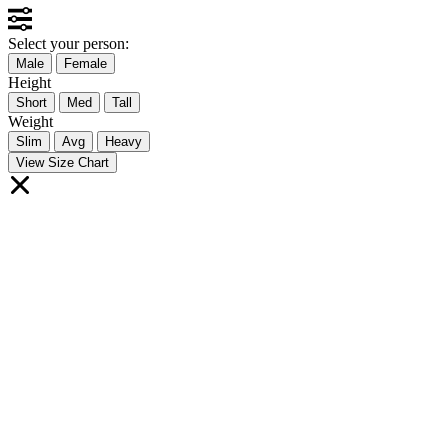
Select your person:
Male
Female
Height
Short
Med
Tall
Weight
Slim
Avg
Heavy
View Size Chart