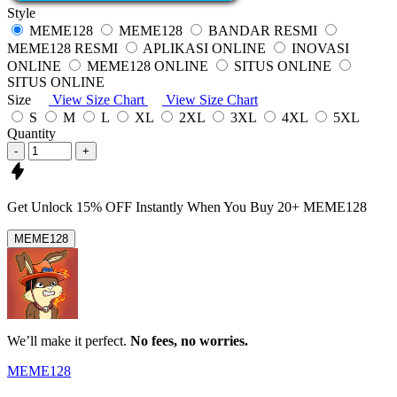
Style
MEME128
MEME128
BANDAR RESMI
MEME128 RESMI
APLIKASI ONLINE
INOVASI
ONLINE
MEME128 ONLINE
SITUS ONLINE
SITUS ONLINE
Size
View Size Chart
View Size Chart
S
M
L
XL
2XL
3XL
4XL
5XL
Quantity
-
+
Get
Unlock 15%
OFF Instantly When You Buy
20+ MEME128
MEME128
We’ll make it perfect.
No fees, no worries.
MEME128