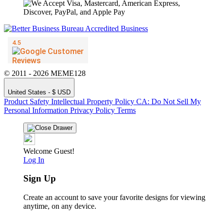
© 2011 - 2026 MEME128
United States - $ USD
Product Safety
Intellectual Property Policy
CA: Do Not Sell My
Personal Information
Privacy Policy
Terms
Welcome Guest!
Log In
Sign Up
Create an account to save your favorite designs for viewing
anytime, on any device.