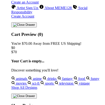
Create an Account
Artist Sign Up
About MEME128
Social
Responsibility
Create Account
Cart Preview (0)
You're
$70.00
Away from
FREE US Shipping!
$0
$70
Your Cart is empty...
Discover something you'll love!
animals
anime
drinks
fantasy
food
funny
movies
sci-fi
sports
television
vintage
Shop All Designs