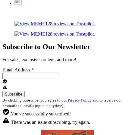
Subscribe to Our Newsletter
For sales, exclusive content, and more!
Email Address
*
By clicking Subscribe, you agree to our
Privacy Policy
and to receive our
promotional emails (opt out anytime).
You've successfully subscribed!
There was an issue subscribing, try again.