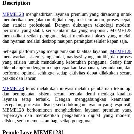
Description
MEME128
menghadirkan layanan premium yang dirancang untuk
memberikan pengalaman digital dengan sistem aman, proses cepat,
dan standar profesional. Dengan dukungan teknologi modern,
performa yang stabil, serta antarmuka yang responsif, MEME128
memastikan setiap pengguna dapat menikmati akses yang mudah
dan nyaman melalui desktop maupun perangkat seluler kapan saja.
Sebagai platform yang mengutamakan kualitas layanan,
MEME128
menawarkan sistem yang andal, navigasi yang intuitif, dan proses
yang efisien untuk mendukung kebutuhan pengguna. Setiap fitur
dikembangkan dengan mengedepankan keamanan, kemudahan, dan
performa optimal sehingga setiap aktivitas dapat dilakukan secara
praktis dan lancar.
MEME128
terus melakukan inovasi melalui pembaruan teknologi
dan peningkatan sistem secara berkala demi menjaga kualitas
layanan tetap terbaik. Dengan menggabungkan keamanan,
kecepatan, profesionalisme, serta dukungan layanan yang responsif,
MEME128 berkomitmen menghadirkan layanan premium yang
terpercaya dan memberikan pengalaman digital yang modern,
efisien, serta memuaskan bagi setiap pengguna.
People Love MEME128!