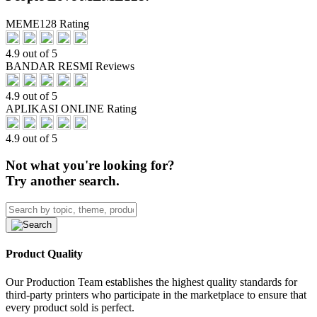
MEME128 Rating
4.9 out of 5
BANDAR RESMI Reviews
4.9 out of 5
APLIKASI ONLINE Rating
4.9 out of 5
Not what you're looking for?
Try another search.
Product Quality
Our Production Team establishes the highest quality standards for
third-party printers who participate in the marketplace to ensure that
every product sold is perfect.