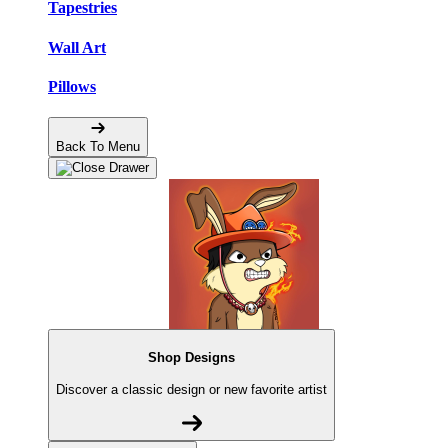
Tapestries
Wall Art
Pillows
Back To Menu
Shop Designs
Discover a classic design or new favorite artist