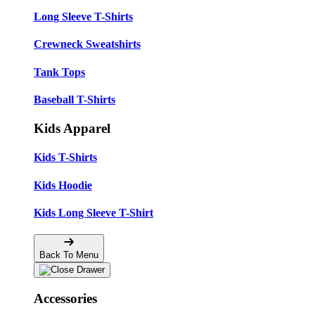
Long Sleeve T-Shirts
Crewneck Sweatshirts
Tank Tops
Baseball T-Shirts
Kids Apparel
Kids T-Shirts
Kids Hoodie
Kids Long Sleeve T-Shirt
Back To Menu
Accessories