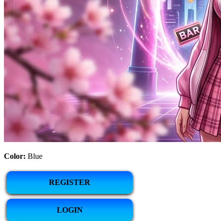
Color:
Blue
REGISTER
LOGIN