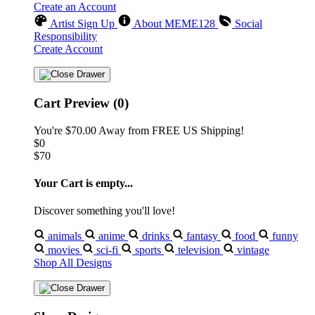
Create an Account
Artist Sign Up
About MEME128
Social
Responsibility
Create Account
Cart Preview (0)
You're
$70.00
Away from
FREE US Shipping!
$0
$70
Your Cart is empty...
Discover something you'll love!
animals
anime
drinks
fantasy
food
funny
movies
sci-fi
sports
television
vintage
Shop All Designs