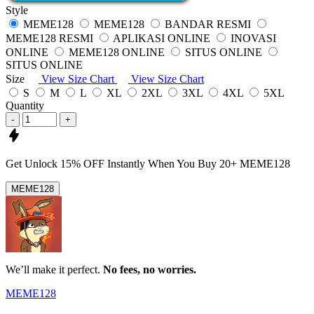
Style
MEME128
MEME128
BANDAR RESMI
MEME128 RESMI
APLIKASI ONLINE
INOVASI
ONLINE
MEME128 ONLINE
SITUS ONLINE
SITUS ONLINE
Size
View Size Chart
View Size Chart
S
M
L
XL
2XL
3XL
4XL
5XL
Quantity
-
+
Get
Unlock 15%
OFF Instantly When You Buy
20+ MEME128
MEME128
We’ll make it perfect.
No fees, no worries.
MEME128