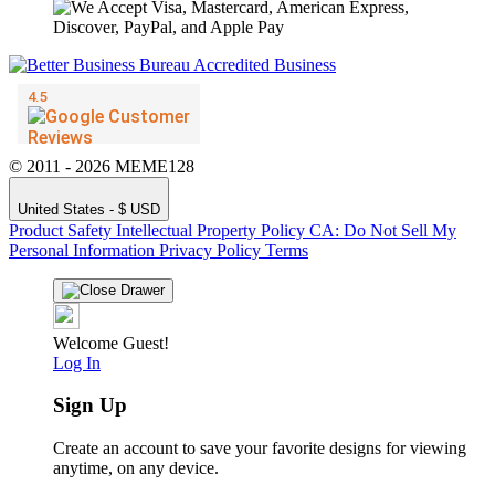
© 2011 - 2026 MEME128
United States - $ USD
Product Safety
Intellectual Property Policy
CA: Do Not Sell My
Personal Information
Privacy Policy
Terms
Welcome Guest!
Log In
Sign Up
Create an account to save your favorite designs for viewing
anytime, on any device.