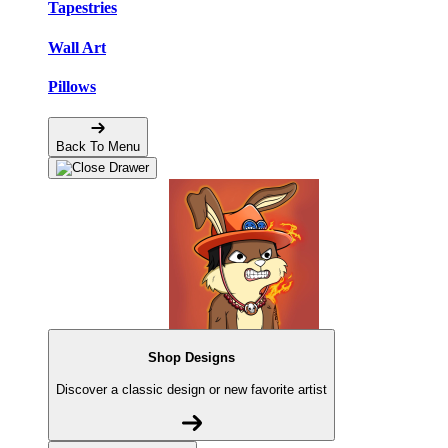
Tapestries
Wall Art
Pillows
Back To Menu
Shop Designs
Discover a classic design or new favorite artist