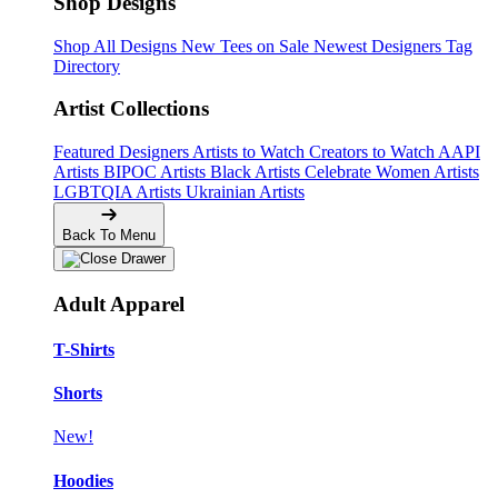
Shop Designs
Shop All Designs
New Tees on Sale
Newest Designers
Tag
Directory
Artist Collections
Featured Designers
Artists to Watch
Creators to Watch
AAPI
Artists
BIPOC Artists
Black Artists
Celebrate Women Artists
LGBTQIA Artists
Ukrainian Artists
Back To Menu
Adult Apparel
T-Shirts
Shorts
New!
Hoodies