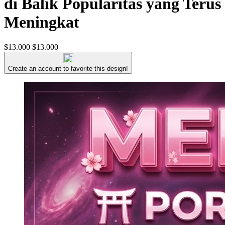
di Balik Popularitas yang Terus
Meningkat
$13.000
$13.000
Create an account to favorite this design!