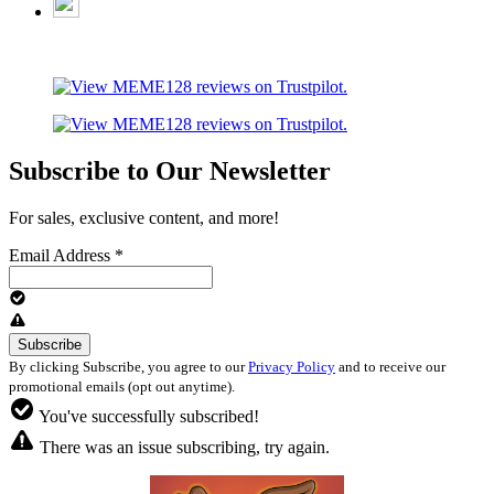
Subscribe to Our Newsletter
For sales, exclusive content, and more!
Email Address
*
By clicking Subscribe, you agree to our
Privacy Policy
and to receive our
promotional emails (opt out anytime).
You've successfully subscribed!
There was an issue subscribing, try again.