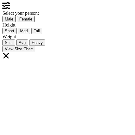
Select your person:
Male
Female
Height
Short
Med
Tall
Weight
Slim
Avg
Heavy
View Size Chart