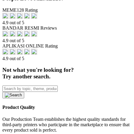
MEME128 Rating
4.9 out of 5
BANDAR RESMI Reviews
4.9 out of 5
APLIKASI ONLINE Rating
4.9 out of 5
Not what you're looking for?
Try another search.
Product Quality
Our Production Team establishes the highest quality standards for
third-party printers who participate in the marketplace to ensure that
every product sold is perfect.