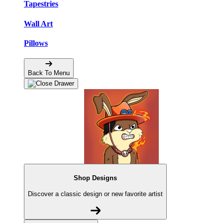
Tapestries
Wall Art
Pillows
Back To Menu
Shop Designs
Discover a classic design or new favorite artist