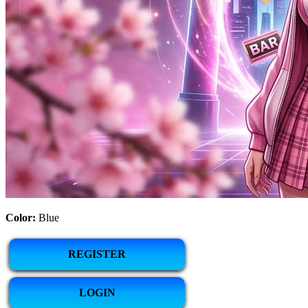
Color:
Blue
REGISTER
LOGIN