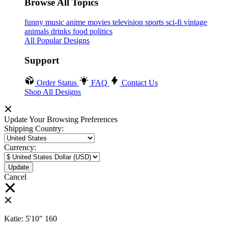
Browse All Topics
funny
music
anime
movies
television
sports
sci-fi
vintage
animals
drinks
food
politics
All Popular Designs
Support
Order Status
FAQ
Contact Us
Shop All Designs
Update Your Browsing Preferences
Shipping Country:
Currency:
Cancel
Katie:
5'10"
160