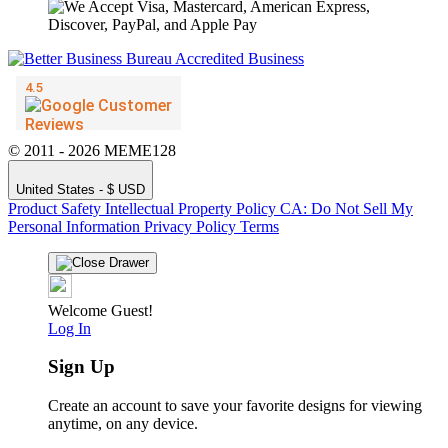
© 2011 - 2026 MEME128
United States - $ USD
Product Safety
Intellectual Property Policy
CA: Do Not Sell My
Personal Information
Privacy Policy
Terms
Welcome Guest!
Log In
Sign Up
Create an account to save your favorite designs for viewing
anytime, on any device.