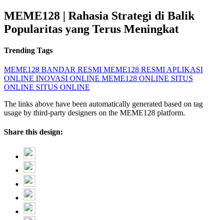
MEME128 | Rahasia Strategi di Balik
Popularitas yang Terus Meningkat
Trending Tags
MEME128
BANDAR RESMI
MEME128 RESMI
APLIKASI
ONLINE
INOVASI ONLINE
MEME128 ONLINE
SITUS
ONLINE
SITUS ONLINE
The links above have been automatically generated based on tag
usage by third-party designers on the MEME128 platform.
Share this design: