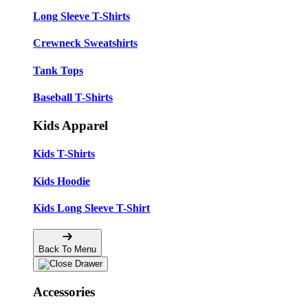
Long Sleeve T-Shirts
Crewneck Sweatshirts
Tank Tops
Baseball T-Shirts
Kids Apparel
Kids T-Shirts
Kids Hoodie
Kids Long Sleeve T-Shirt
Back To Menu
Accessories