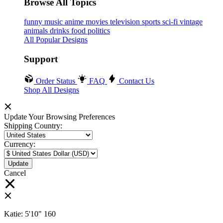
Browse All Topics
funny
music
anime
movies
television
sports
sci-fi
vintage
animals
drinks
food
politics
All Popular Designs
Support
Order Status
FAQ
Contact Us
Shop All Designs
Update Your Browsing Preferences
Shipping Country:
Currency:
Cancel
Katie:
5'10"
160