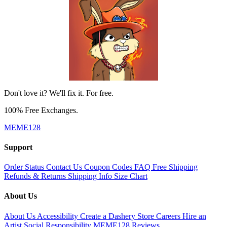
Don't love it? We'll fix it. For free.
100% Free Exchanges.
MEME128
Support
Order Status
Contact Us
Coupon Codes
FAQ
Free Shipping
Refunds & Returns
Shipping Info
Size Chart
About Us
About Us
Accessibility
Create a Dashery Store
Careers
Hire an
Artist
Social Responsibility
MEME128 Reviews