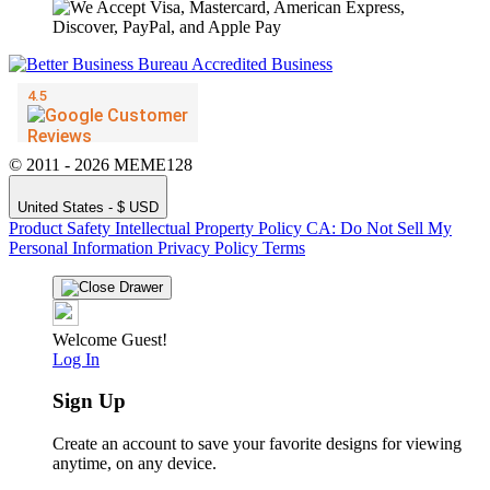
© 2011 - 2026 MEME128
United States - $ USD
Product Safety
Intellectual Property Policy
CA: Do Not Sell My
Personal Information
Privacy Policy
Terms
Welcome Guest!
Log In
Sign Up
Create an account to save your favorite designs for viewing
anytime, on any device.