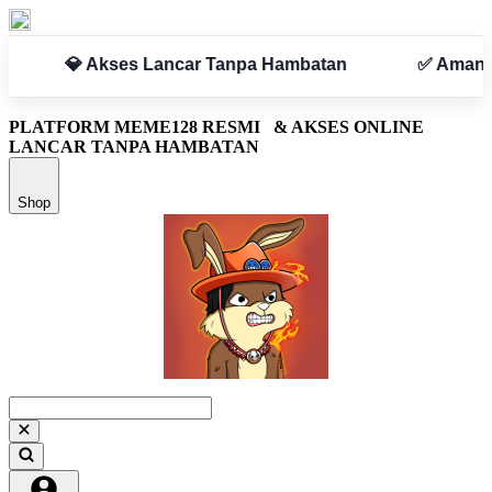
✅ Aman & Terpercaya
PLATFORM MEME128 RESMI
& AKSES ONLINE
LANCAR TANPA HAMBATAN
Shop