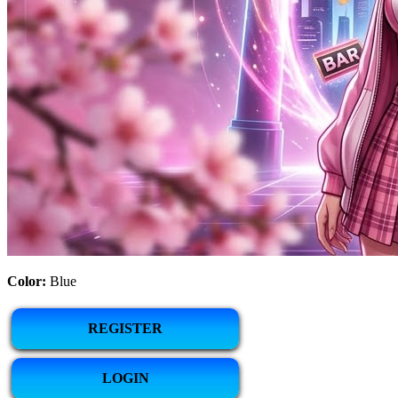
Color:
Blue
REGISTER
LOGIN