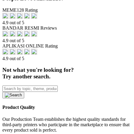
MEME128 Rating
4.9 out of 5
BANDAR RESMI Reviews
4.9 out of 5
APLIKASI ONLINE Rating
4.9 out of 5
Not what you're looking for?
Try another search.
Product Quality
Our Production Team establishes the highest quality standards for
third-party printers who participate in the marketplace to ensure that
every product sold is perfect.