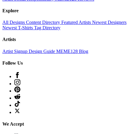
Explore
All Designs
Content Directory
Featured Artists
Newest Designers
Newest T-Shirts
Tag Directory
Artists
Artist Signup
Design Guide
MEME128 Blog
Follow Us
We Accept