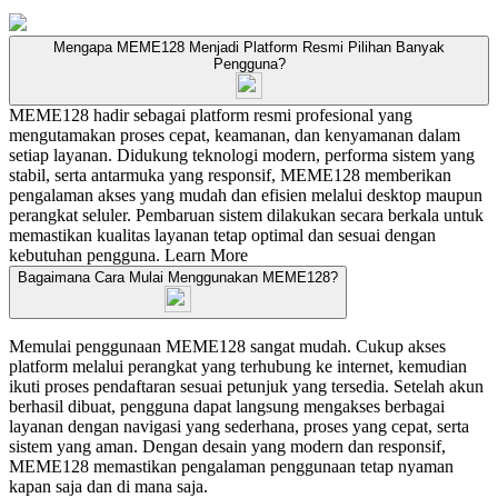
Mengapa MEME128 Menjadi Platform Resmi Pilihan Banyak
Pengguna?
MEME128 hadir sebagai platform resmi profesional yang
mengutamakan proses cepat, keamanan, dan kenyamanan dalam
setiap layanan. Didukung teknologi modern, performa sistem yang
stabil, serta antarmuka yang responsif, MEME128 memberikan
pengalaman akses yang mudah dan efisien melalui desktop maupun
perangkat seluler. Pembaruan sistem dilakukan secara berkala untuk
memastikan kualitas layanan tetap optimal dan sesuai dengan
kebutuhan pengguna.
Learn More
Bagaimana Cara Mulai Menggunakan MEME128?
Memulai penggunaan MEME128 sangat mudah. Cukup akses
platform melalui perangkat yang terhubung ke internet, kemudian
ikuti proses pendaftaran sesuai petunjuk yang tersedia. Setelah akun
berhasil dibuat, pengguna dapat langsung mengakses berbagai
layanan dengan navigasi yang sederhana, proses yang cepat, serta
sistem yang aman. Dengan desain yang modern dan responsif,
MEME128 memastikan pengalaman penggunaan tetap nyaman
kapan saja dan di mana saja.