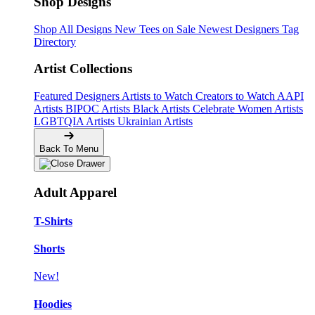
Shop Designs
Shop All Designs
New Tees on Sale
Newest Designers
Tag
Directory
Artist Collections
Featured Designers
Artists to Watch
Creators to Watch
AAPI
Artists
BIPOC Artists
Black Artists
Celebrate Women Artists
LGBTQIA Artists
Ukrainian Artists
Back To Menu
Adult Apparel
T-Shirts
Shorts
New!
Hoodies