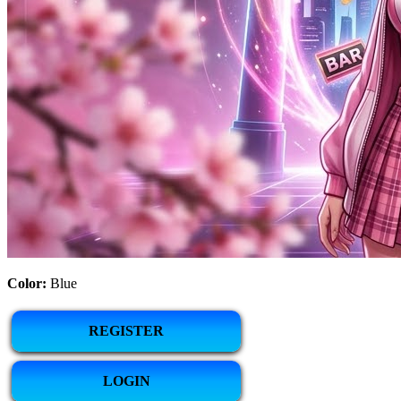
Color:
Blue
REGISTER
LOGIN