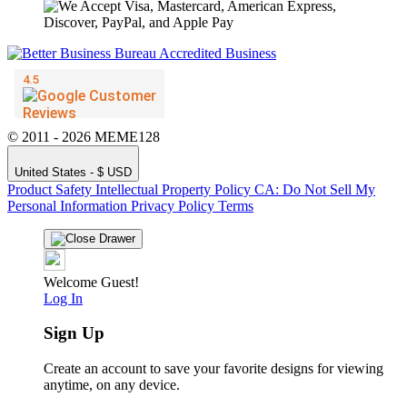
© 2011 - 2026 MEME128
United States - $ USD
Product Safety
Intellectual Property Policy
CA: Do Not Sell My
Personal Information
Privacy Policy
Terms
Welcome Guest!
Log In
Sign Up
Create an account to save your favorite designs for viewing
anytime, on any device.