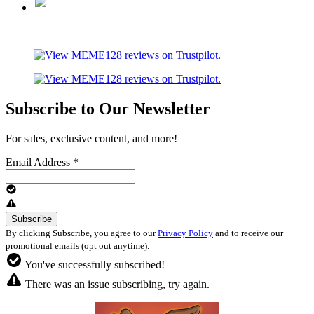
Subscribe to Our Newsletter
For sales, exclusive content, and more!
Email Address
*
By clicking Subscribe, you agree to our
Privacy Policy
and to receive our
promotional emails (opt out anytime).
You've successfully subscribed!
There was an issue subscribing, try again.