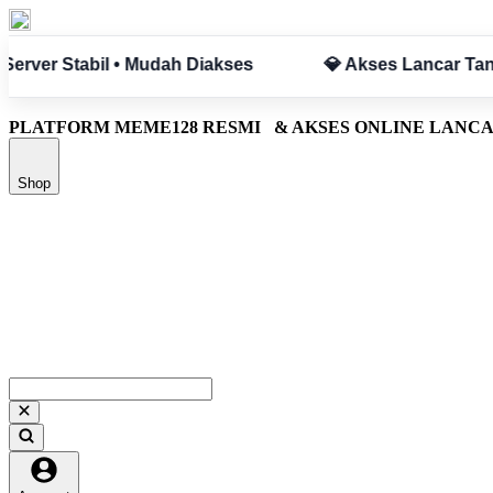
pa Hambatan
✅ Aman & Terpercaya
PLATFORM MEME128 RESMI
& AKSES ONLINE LANC
Shop