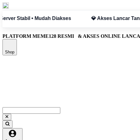
pa Hambatan
✅ Aman & Terpercaya
PLATFORM MEME128 RESMI
& AKSES ONLINE LANC
Shop