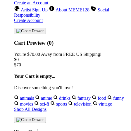
Create an Account
Artist Sign Up
About MEME128
Social
Responsibility
Create Account
Cart Preview (0)
You're
$70.00
Away from
FREE US Shipping!
$0
$70
Your Cart is empty...
Discover something you'll love!
animals
anime
drinks
fantasy
food
funny
movies
sci-fi
sports
television
vintage
Shop All Designs