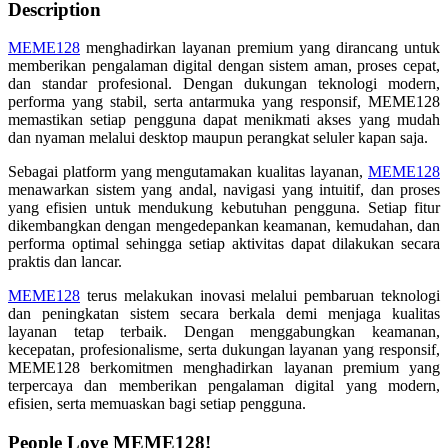
Description
MEME128
menghadirkan layanan premium yang dirancang untuk
memberikan pengalaman digital dengan sistem aman, proses cepat,
dan standar profesional. Dengan dukungan teknologi modern,
performa yang stabil, serta antarmuka yang responsif, MEME128
memastikan setiap pengguna dapat menikmati akses yang mudah
dan nyaman melalui desktop maupun perangkat seluler kapan saja.
Sebagai platform yang mengutamakan kualitas layanan,
MEME128
menawarkan sistem yang andal, navigasi yang intuitif, dan proses
yang efisien untuk mendukung kebutuhan pengguna. Setiap fitur
dikembangkan dengan mengedepankan keamanan, kemudahan, dan
performa optimal sehingga setiap aktivitas dapat dilakukan secara
praktis dan lancar.
MEME128
terus melakukan inovasi melalui pembaruan teknologi
dan peningkatan sistem secara berkala demi menjaga kualitas
layanan tetap terbaik. Dengan menggabungkan keamanan,
kecepatan, profesionalisme, serta dukungan layanan yang responsif,
MEME128 berkomitmen menghadirkan layanan premium yang
terpercaya dan memberikan pengalaman digital yang modern,
efisien, serta memuaskan bagi setiap pengguna.
People Love MEME128!