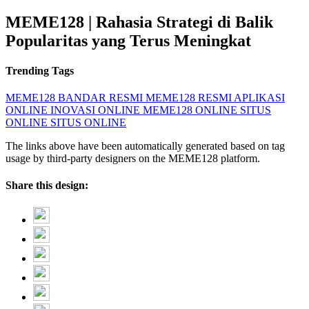
MEME128 | Rahasia Strategi di Balik
Popularitas yang Terus Meningkat
Trending Tags
MEME128
BANDAR RESMI
MEME128 RESMI
APLIKASI
ONLINE
INOVASI ONLINE
MEME128 ONLINE
SITUS
ONLINE
SITUS ONLINE
The links above have been automatically generated based on tag
usage by third-party designers on the MEME128 platform.
Share this design: