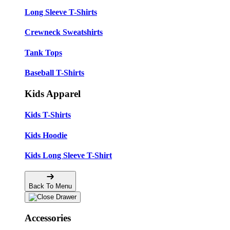
Long Sleeve T-Shirts
Crewneck Sweatshirts
Tank Tops
Baseball T-Shirts
Kids Apparel
Kids T-Shirts
Kids Hoodie
Kids Long Sleeve T-Shirt
Back To Menu
Accessories