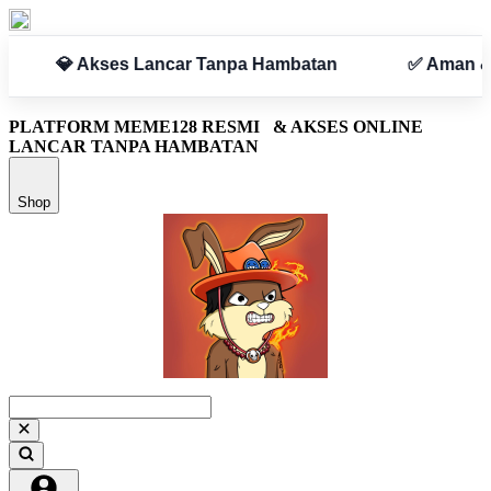
✅ Aman & Terpercaya
PLATFORM MEME128 RESMI
& AKSES ONLINE
LANCAR TANPA HAMBATAN
Shop