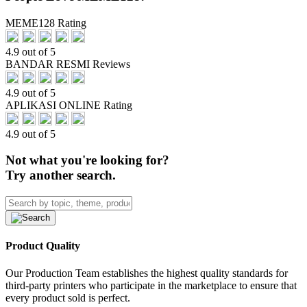
MEME128 Rating
4.9 out of 5
BANDAR RESMI Reviews
4.9 out of 5
APLIKASI ONLINE Rating
4.9 out of 5
Not what you're looking for?
Try another search.
Product Quality
Our Production Team establishes the highest quality standards for
third-party printers who participate in the marketplace to ensure that
every product sold is perfect.