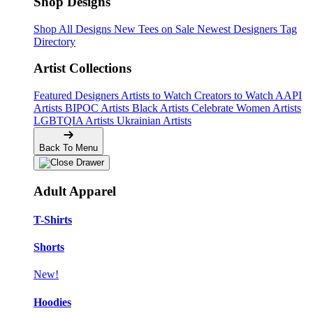
Shop Designs
Shop All Designs
New Tees on Sale
Newest Designers
Tag
Directory
Artist Collections
Featured Designers
Artists to Watch
Creators to Watch
AAPI
Artists
BIPOC Artists
Black Artists
Celebrate Women Artists
LGBTQIA Artists
Ukrainian Artists
Back To Menu
Adult Apparel
T-Shirts
Shorts
New!
Hoodies