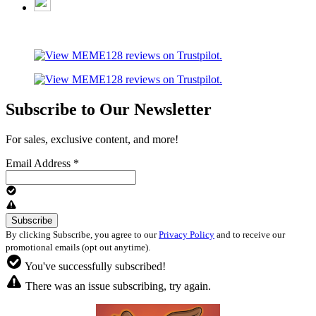
Subscribe to Our Newsletter
For sales, exclusive content, and more!
Email Address
*
By clicking Subscribe, you agree to our
Privacy Policy
and to receive our
promotional emails (opt out anytime).
You've successfully subscribed!
There was an issue subscribing, try again.