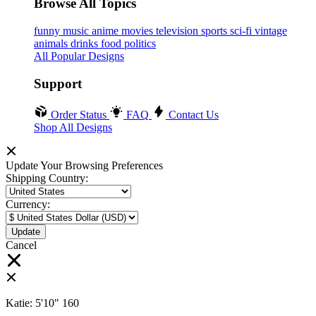
Browse All Topics
funny
music
anime
movies
television
sports
sci-fi
vintage
animals
drinks
food
politics
All Popular Designs
Support
Order Status
FAQ
Contact Us
Shop All Designs
Update Your Browsing Preferences
Shipping Country:
Currency:
Cancel
Katie:
5'10"
160