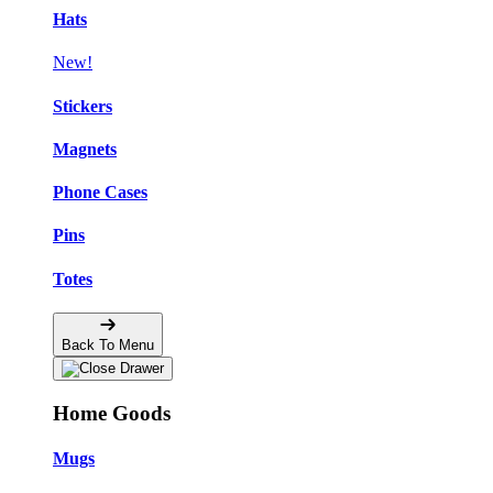
Hats
New!
Stickers
Magnets
Phone Cases
Pins
Totes
Back To Menu
Home Goods
Mugs